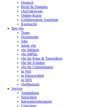
Deutsch
Beruf & Digitales
vhsUnterwegs
Online-Kurse
Gebührenfreie Angebote
Kurssuche
Ihre vhs
Team
Dozierende
Jobs
Junge vhs
vhs Inklusiv
vhs 60Plus
vhs für Kitas & Tageseltern
vhs für Schulen
vhs für Unternehmen
in Verl
in Harsewinkel
in SHS
vhsMagazin
Service
Anmeldung
Sprachtest
Integrationsberatung
Gutschein