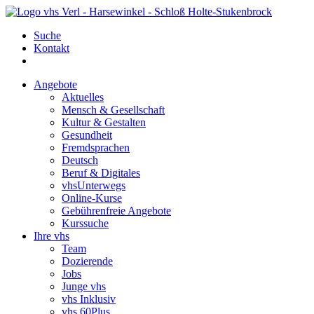
Suche
Kontakt
Angebote
Aktuelles
Mensch & Gesellschaft
Kultur & Gestalten
Gesundheit
Fremdsprachen
Deutsch
Beruf & Digitales
vhsUnterwegs
Online-Kurse
Gebührenfreie Angebote
Kurssuche
Ihre vhs
Team
Dozierende
Jobs
Junge vhs
vhs Inklusiv
vhs 60Plus