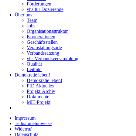
Förderungen
vhs für Dozierende
Über uns
Team
Jobs
Organisationsstruktur
Kooperationen
Geschäftsstellen
Veranstaltungsorte
Verbandssatzung
vhs Verbandsversammlung
Qualität
Leitbild
Demokratie leben!
Demokratie leben!
PfD Aktuelles
Projekt-Archiv
Dokumente
MIT-Projekt
Impressum
Teilnahmehinweise
Widerruf
Datenschutz