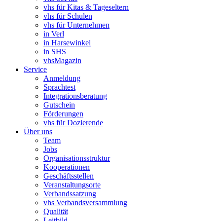
vhs für Kitas & Tageseltern
vhs für Schulen
vhs für Unternehmen
in Verl
in Harsewinkel
in SHS
vhsMagazin
Service
Anmeldung
Sprachtest
Integrationsberatung
Gutschein
Förderungen
vhs für Dozierende
Über uns
Team
Jobs
Organisationsstruktur
Kooperationen
Geschäftsstellen
Veranstaltungsorte
Verbandssatzung
vhs Verbandsversammlung
Qualität
Leitbild