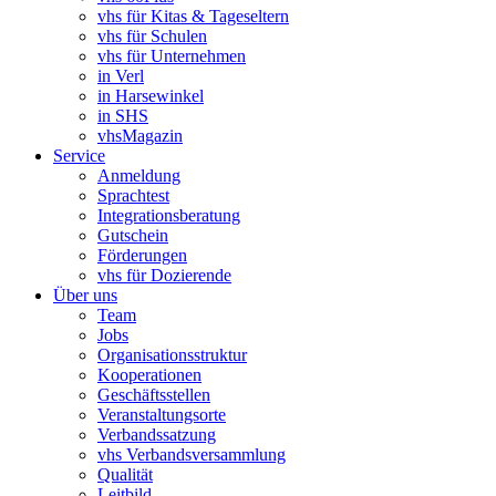
vhs für Kitas & Tageseltern
vhs für Schulen
vhs für Unternehmen
in Verl
in Harsewinkel
in SHS
vhsMagazin
Service
Anmeldung
Sprachtest
Integrationsberatung
Gutschein
Förderungen
vhs für Dozierende
Über uns
Team
Jobs
Organisationsstruktur
Kooperationen
Geschäftsstellen
Veranstaltungsorte
Verbandssatzung
vhs Verbandsversammlung
Qualität
Leitbild