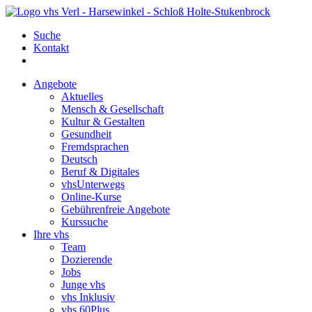
Suche
Kontakt
Angebote
Aktuelles
Mensch & Gesellschaft
Kultur & Gestalten
Gesundheit
Fremdsprachen
Deutsch
Beruf & Digitales
vhsUnterwegs
Online-Kurse
Gebührenfreie Angebote
Kurssuche
Ihre vhs
Team
Dozierende
Jobs
Junge vhs
vhs Inklusiv
vhs 60Plus