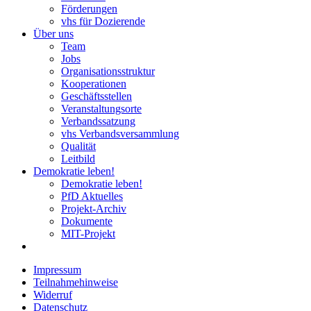
Förderungen
vhs für Dozierende
Über uns
Team
Jobs
Organisationsstruktur
Kooperationen
Geschäftsstellen
Veranstaltungsorte
Verbandssatzung
vhs Verbandsversammlung
Qualität
Leitbild
Demokratie leben!
Demokratie leben!
PfD Aktuelles
Projekt-Archiv
Dokumente
MIT-Projekt
Impressum
Teilnahmehinweise
Widerruf
Datenschutz