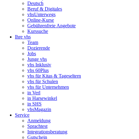
Deutsch
Beruf & Digitales
vhsUnterwegs
Online-Kurse
Gebührenfreie Angebote
Kurssuche
Ihre vhs
Team
Dozierende
Jobs
Junge vhs
vhs Inklusiv
vhs 60Plus
vhs für Kitas & Tageseltern
vhs für Schulen
vhs für Unternehmen
in Verl
in Harsewinkel
in SHS
vhsMagazin
Service
Anmeldung
Sprachtest
Integrationsberatung
Gutschein