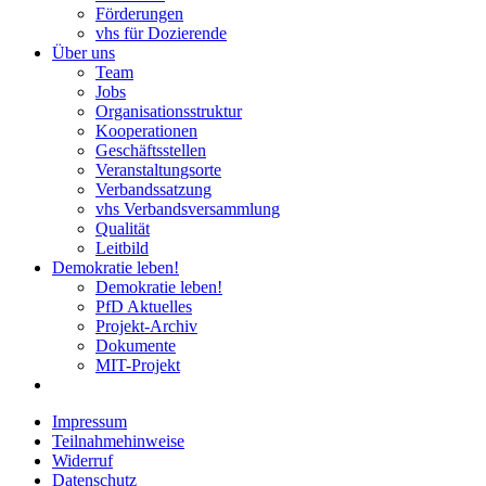
Förderungen
vhs für Dozierende
Über uns
Team
Jobs
Organisationsstruktur
Kooperationen
Geschäftsstellen
Veranstaltungsorte
Verbandssatzung
vhs Verbandsversammlung
Qualität
Leitbild
Demokratie leben!
Demokratie leben!
PfD Aktuelles
Projekt-Archiv
Dokumente
MIT-Projekt
Impressum
Teilnahmehinweise
Widerruf
Datenschutz