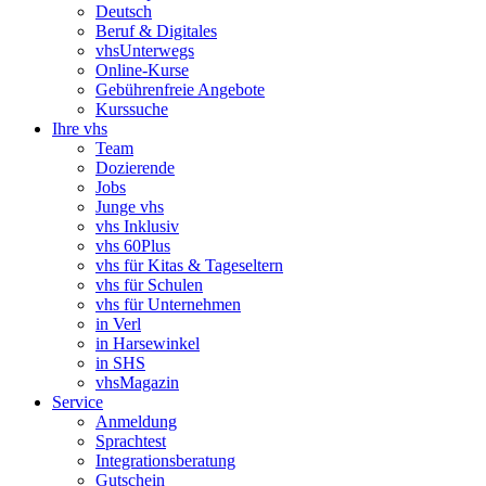
Deutsch
Beruf & Digitales
vhsUnterwegs
Online-Kurse
Gebührenfreie Angebote
Kurssuche
Ihre vhs
Team
Dozierende
Jobs
Junge vhs
vhs Inklusiv
vhs 60Plus
vhs für Kitas & Tageseltern
vhs für Schulen
vhs für Unternehmen
in Verl
in Harsewinkel
in SHS
vhsMagazin
Service
Anmeldung
Sprachtest
Integrationsberatung
Gutschein