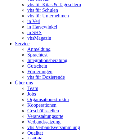
vhs für Kitas & Tageseltern
vhs für Schulen
vhs für Unternehmen
in Verl
in Harsewinkel
in SHS
vhsMagazin
Service
Anmeldung
Sprachtest
Integrationsberatung
Gutschein
Förderungen
vhs für Dozierende
Über uns
Team
Jobs
Organisationsstruktur
Kooperationen
Geschäftsstellen
Veranstaltungsorte
Verbandssatzung
vhs Verbandsversammlung
Qualität
Leitbild