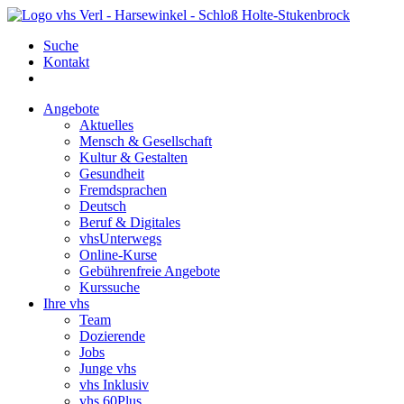
Suche
Kontakt
Angebote
Aktuelles
Mensch & Gesellschaft
Kultur & Gestalten
Gesundheit
Fremdsprachen
Deutsch
Beruf & Digitales
vhsUnterwegs
Online-Kurse
Gebührenfreie Angebote
Kurssuche
Ihre vhs
Team
Dozierende
Jobs
Junge vhs
vhs Inklusiv
vhs 60Plus