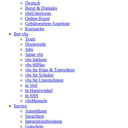
Deutsch
Beruf & Digitales
vhsUnterwegs
Online-Kurse
Gebührenfreie Angebote
Kurssuche
Ihre vhs
Team
Dozierende
Jobs
Junge vhs
vhs Inklusiv
vhs 60Plus
vhs für Kitas & Tageseltern
vhs für Schulen
vhs für Unternehmen
in Verl
in Harsewinkel
in SHS
vhsMagazin
Service
Anmeldung
Sprachtest
Integrationsberatung
Gutschein