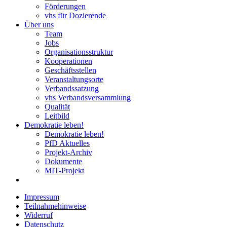
Förderungen
vhs für Dozierende
Über uns
Team
Jobs
Organisationsstruktur
Kooperationen
Geschäftsstellen
Veranstaltungsorte
Verbandssatzung
vhs Verbandsversammlung
Qualität
Leitbild
Demokratie leben!
Demokratie leben!
PfD Aktuelles
Projekt-Archiv
Dokumente
MIT-Projekt
Impressum
Teilnahmehinweise
Widerruf
Datenschutz