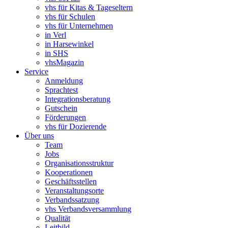
vhs für Kitas & Tageseltern
vhs für Schulen
vhs für Unternehmen
in Verl
in Harsewinkel
in SHS
vhsMagazin
Service
Anmeldung
Sprachtest
Integrationsberatung
Gutschein
Förderungen
vhs für Dozierende
Über uns
Team
Jobs
Organisationsstruktur
Kooperationen
Geschäftsstellen
Veranstaltungsorte
Verbandssatzung
vhs Verbandsversammlung
Qualität
Leitbild