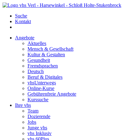
Suche
Kontakt
Angebote
Aktuelles
Mensch & Gesellschaft
Kultur & Gestalten
Gesundheit
Fremdsprachen
Deutsch
Beruf & Digitales
vhsUnterwegs
Online-Kurse
Gebührenfreie Angebote
Kurssuche
Ihre vhs
Team
Dozierende
Jobs
Junge vhs
vhs Inklusiv
vhs 60Plus