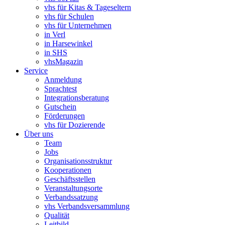
vhs für Kitas & Tageseltern
vhs für Schulen
vhs für Unternehmen
in Verl
in Harsewinkel
in SHS
vhsMagazin
Service
Anmeldung
Sprachtest
Integrationsberatung
Gutschein
Förderungen
vhs für Dozierende
Über uns
Team
Jobs
Organisationsstruktur
Kooperationen
Geschäftsstellen
Veranstaltungsorte
Verbandssatzung
vhs Verbandsversammlung
Qualität
Leitbild