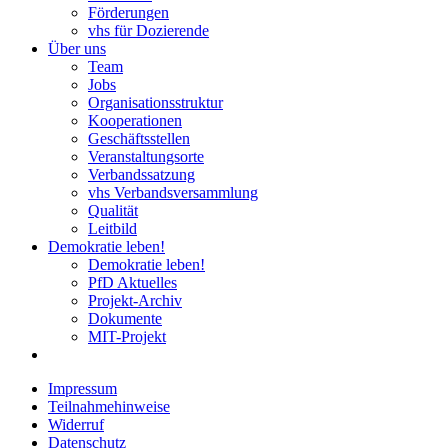
Förderungen
vhs für Dozierende
Über uns
Team
Jobs
Organisationsstruktur
Kooperationen
Geschäftsstellen
Veranstaltungsorte
Verbandssatzung
vhs Verbandsversammlung
Qualität
Leitbild
Demokratie leben!
Demokratie leben!
PfD Aktuelles
Projekt-Archiv
Dokumente
MIT-Projekt
Impressum
Teilnahmehinweise
Widerruf
Datenschutz