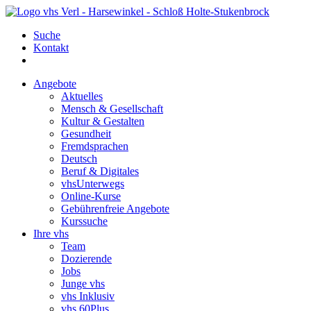
Suche
Kontakt
Angebote
Aktuelles
Mensch & Gesellschaft
Kultur & Gestalten
Gesundheit
Fremdsprachen
Deutsch
Beruf & Digitales
vhsUnterwegs
Online-Kurse
Gebührenfreie Angebote
Kurssuche
Ihre vhs
Team
Dozierende
Jobs
Junge vhs
vhs Inklusiv
vhs 60Plus