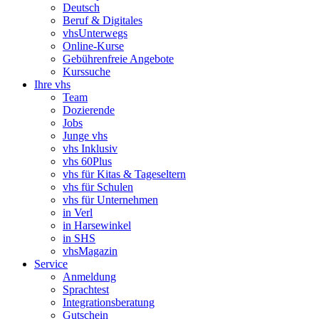
Deutsch
Beruf & Digitales
vhsUnterwegs
Online-Kurse
Gebührenfreie Angebote
Kurssuche
Ihre vhs
Team
Dozierende
Jobs
Junge vhs
vhs Inklusiv
vhs 60Plus
vhs für Kitas & Tageseltern
vhs für Schulen
vhs für Unternehmen
in Verl
in Harsewinkel
in SHS
vhsMagazin
Service
Anmeldung
Sprachtest
Integrationsberatung
Gutschein