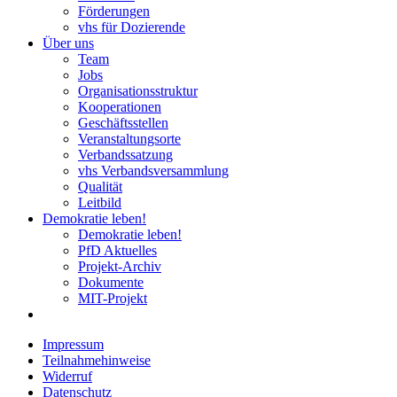
Förderungen
vhs für Dozierende
Über uns
Team
Jobs
Organisationsstruktur
Kooperationen
Geschäftsstellen
Veranstaltungsorte
Verbandssatzung
vhs Verbandsversammlung
Qualität
Leitbild
Demokratie leben!
Demokratie leben!
PfD Aktuelles
Projekt-Archiv
Dokumente
MIT-Projekt
Impressum
Teilnahmehinweise
Widerruf
Datenschutz