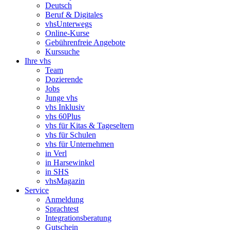
Deutsch
Beruf & Digitales
vhsUnterwegs
Online-Kurse
Gebührenfreie Angebote
Kurssuche
Ihre vhs
Team
Dozierende
Jobs
Junge vhs
vhs Inklusiv
vhs 60Plus
vhs für Kitas & Tageseltern
vhs für Schulen
vhs für Unternehmen
in Verl
in Harsewinkel
in SHS
vhsMagazin
Service
Anmeldung
Sprachtest
Integrationsberatung
Gutschein