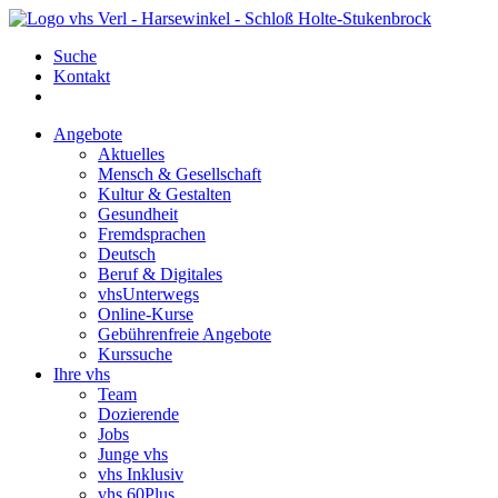
Suche
Kontakt
Angebote
Aktuelles
Mensch & Gesellschaft
Kultur & Gestalten
Gesundheit
Fremdsprachen
Deutsch
Beruf & Digitales
vhsUnterwegs
Online-Kurse
Gebührenfreie Angebote
Kurssuche
Ihre vhs
Team
Dozierende
Jobs
Junge vhs
vhs Inklusiv
vhs 60Plus