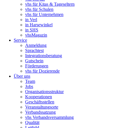
vhs für Kitas & Tageseltern
vhs für Schulen
vhs für Unternehmen
in Verl
in Harsewinkel
in SHS
vhsMagazin
Service
Anmeldung
Sprachtest
Integrationsberatung
Gutschein
Förderungen
vhs für Dozierende
Über uns
Team
Jobs
Organisationsstruktur
Kooperationen
Geschäftsstellen
Veranstaltungsorte
Verbandssatzung
vhs Verbandsversammlung
Qualität
Leitbild