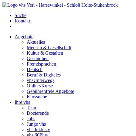
Suche
Kontakt
Angebote
Aktuelles
Mensch & Gesellschaft
Kultur & Gestalten
Gesundheit
Fremdsprachen
Deutsch
Beruf & Digitales
vhsUnterwegs
Online-Kurse
Gebührenfreie Angebote
Kurssuche
Ihre vhs
Team
Dozierende
Jobs
Junge vhs
vhs Inklusiv
vhs 60Plus