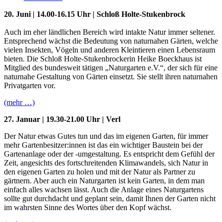
20. Juni | 14.00-16.15 Uhr | Schloß Holte-Stukenbrock
Auch im eher ländlichen Bereich wird intakte Natur immer seltener.
Entsprechend wächst die Bedeutung von naturnahen Gärten, welche
vielen Insekten, Vögeln und anderen Kleintieren einen Lebensraum
bieten. Die Schloß Holte-Stukenbrockerin Heike Boeckhaus ist
Mitglied des bundesweit tätigen „Naturgarten e.V.“, der sich für eine
naturnahe Gestaltung von Gärten einsetzt. Sie stellt ihren naturnahen
Privatgarten vor.
(mehr …)
27. Januar | 19.30-21.00 Uhr | Verl
Der Natur etwas Gutes tun und das im eigenen Garten, für immer
mehr Gartenbesitzer:innen ist das ein wichtiger Baustein bei der
Gartenanlage oder der -umgestaltung. Es entspricht dem Gefühl der
Zeit, angesichts des fortschreitenden Klimawandels, sich Natur in
den eigenen Garten zu holen und mit der Natur als Partner zu
gärtnern. Aber auch ein Naturgarten ist kein Garten, in dem man
einfach alles wachsen lässt. Auch die Anlage eines Naturgartens
sollte gut durchdacht und geplant sein, damit Ihnen der Garten nicht
im wahrsten Sinne des Wortes über den Kopf wächst.