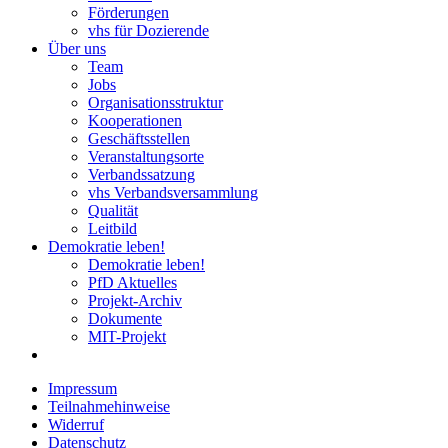
Förderungen
vhs für Dozierende
Über uns
Team
Jobs
Organisationsstruktur
Kooperationen
Geschäftsstellen
Veranstaltungsorte
Verbandssatzung
vhs Verbandsversammlung
Qualität
Leitbild
Demokratie leben!
Demokratie leben!
PfD Aktuelles
Projekt-Archiv
Dokumente
MIT-Projekt
Impressum
Teilnahmehinweise
Widerruf
Datenschutz