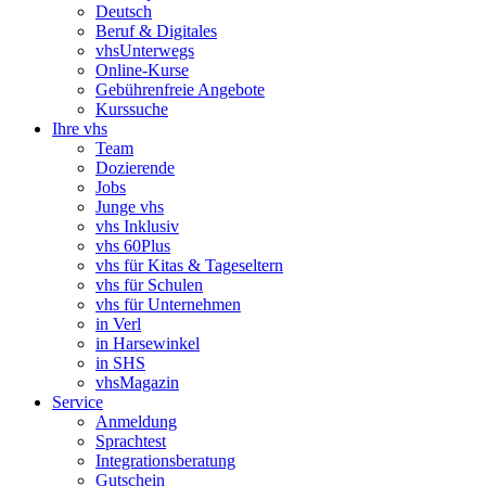
Deutsch
Beruf & Digitales
vhsUnterwegs
Online-Kurse
Gebührenfreie Angebote
Kurssuche
Ihre vhs
Team
Dozierende
Jobs
Junge vhs
vhs Inklusiv
vhs 60Plus
vhs für Kitas & Tageseltern
vhs für Schulen
vhs für Unternehmen
in Verl
in Harsewinkel
in SHS
vhsMagazin
Service
Anmeldung
Sprachtest
Integrationsberatung
Gutschein