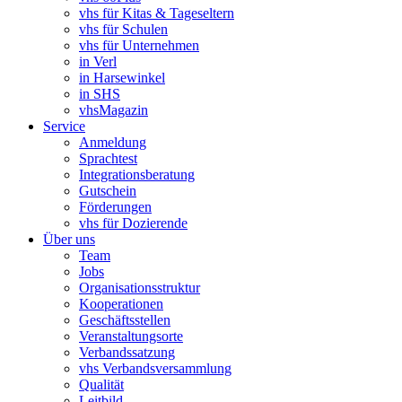
vhs für Kitas & Tageseltern
vhs für Schulen
vhs für Unternehmen
in Verl
in Harsewinkel
in SHS
vhsMagazin
Service
Anmeldung
Sprachtest
Integrationsberatung
Gutschein
Förderungen
vhs für Dozierende
Über uns
Team
Jobs
Organisationsstruktur
Kooperationen
Geschäftsstellen
Veranstaltungsorte
Verbandssatzung
vhs Verbandsversammlung
Qualität
Leitbild