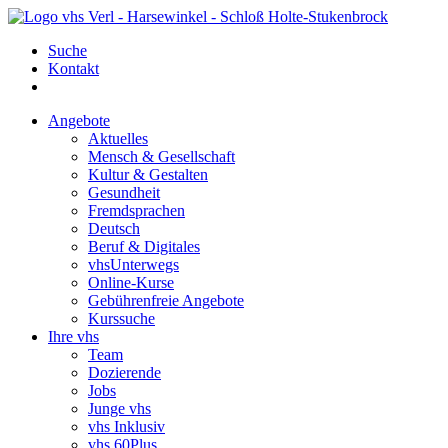
Suche
Kontakt
Angebote
Aktuelles
Mensch & Gesellschaft
Kultur & Gestalten
Gesundheit
Fremdsprachen
Deutsch
Beruf & Digitales
vhsUnterwegs
Online-Kurse
Gebührenfreie Angebote
Kurssuche
Ihre vhs
Team
Dozierende
Jobs
Junge vhs
vhs Inklusiv
vhs 60Plus