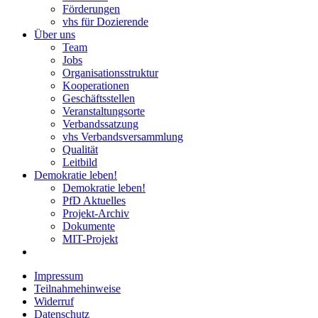
Förderungen
vhs für Dozierende
Über uns
Team
Jobs
Organisationsstruktur
Kooperationen
Geschäftsstellen
Veranstaltungsorte
Verbandssatzung
vhs Verbandsversammlung
Qualität
Leitbild
Demokratie leben!
Demokratie leben!
PfD Aktuelles
Projekt-Archiv
Dokumente
MIT-Projekt
Impressum
Teilnahmehinweise
Widerruf
Datenschutz