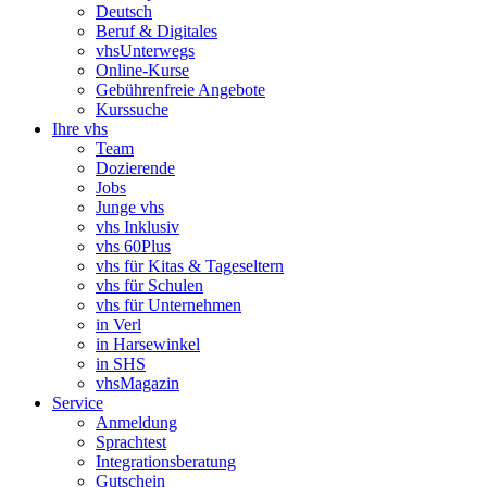
Deutsch
Beruf & Digitales
vhsUnterwegs
Online-Kurse
Gebührenfreie Angebote
Kurssuche
Ihre vhs
Team
Dozierende
Jobs
Junge vhs
vhs Inklusiv
vhs 60Plus
vhs für Kitas & Tageseltern
vhs für Schulen
vhs für Unternehmen
in Verl
in Harsewinkel
in SHS
vhsMagazin
Service
Anmeldung
Sprachtest
Integrationsberatung
Gutschein