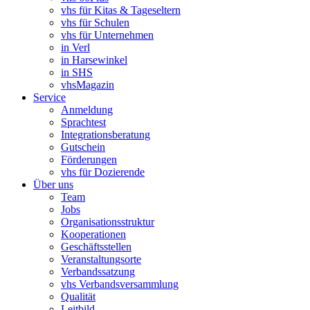
vhs für Kitas & Tageseltern
vhs für Schulen
vhs für Unternehmen
in Verl
in Harsewinkel
in SHS
vhsMagazin
Service
Anmeldung
Sprachtest
Integrationsberatung
Gutschein
Förderungen
vhs für Dozierende
Über uns
Team
Jobs
Organisationsstruktur
Kooperationen
Geschäftsstellen
Veranstaltungsorte
Verbandssatzung
vhs Verbandsversammlung
Qualität
Leitbild