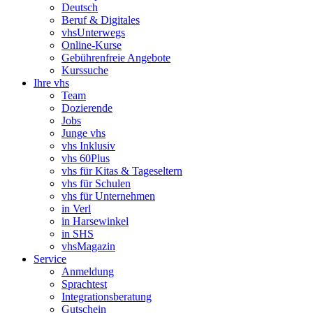
Deutsch
Beruf & Digitales
vhsUnterwegs
Online-Kurse
Gebührenfreie Angebote
Kurssuche
Ihre vhs
Team
Dozierende
Jobs
Junge vhs
vhs Inklusiv
vhs 60Plus
vhs für Kitas & Tageseltern
vhs für Schulen
vhs für Unternehmen
in Verl
in Harsewinkel
in SHS
vhsMagazin
Service
Anmeldung
Sprachtest
Integrationsberatung
Gutschein