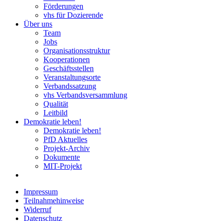
Förderungen
vhs für Dozierende
Über uns
Team
Jobs
Organisationsstruktur
Kooperationen
Geschäftsstellen
Veranstaltungsorte
Verbandssatzung
vhs Verbandsversammlung
Qualität
Leitbild
Demokratie leben!
Demokratie leben!
PfD Aktuelles
Projekt-Archiv
Dokumente
MIT-Projekt
Impressum
Teilnahmehinweise
Widerruf
Datenschutz