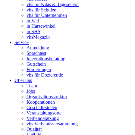
vhs für Kitas & Tageseltern
vhs für Schulen
vhs für Unternehmen
in Verl
in Harsewinkel
in SHS
vhsMagazin
Service
Anmeldung
Sprachtest
Integrationsberatung
Gutschein
Förderungen
vhs für Dozierende
Über uns
Team
Jobs
Organisationsstruktur
Kooperationen
Geschäftsstellen
Veranstaltungsorte
Verbandssatzung
vhs Verbandsversammlung
Qualität
Leitbild