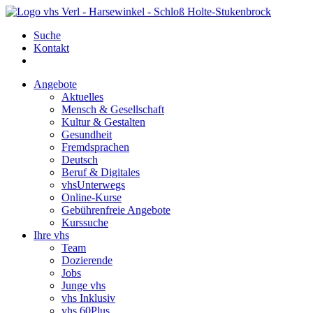
Suche
Kontakt
Angebote
Aktuelles
Mensch & Gesellschaft
Kultur & Gestalten
Gesundheit
Fremdsprachen
Deutsch
Beruf & Digitales
vhsUnterwegs
Online-Kurse
Gebührenfreie Angebote
Kurssuche
Ihre vhs
Team
Dozierende
Jobs
Junge vhs
vhs Inklusiv
vhs 60Plus