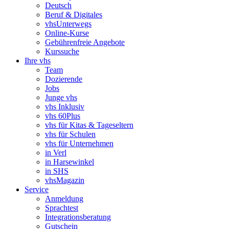
Deutsch
Beruf & Digitales
vhsUnterwegs
Online-Kurse
Gebührenfreie Angebote
Kurssuche
Ihre vhs
Team
Dozierende
Jobs
Junge vhs
vhs Inklusiv
vhs 60Plus
vhs für Kitas & Tageseltern
vhs für Schulen
vhs für Unternehmen
in Verl
in Harsewinkel
in SHS
vhsMagazin
Service
Anmeldung
Sprachtest
Integrationsberatung
Gutschein