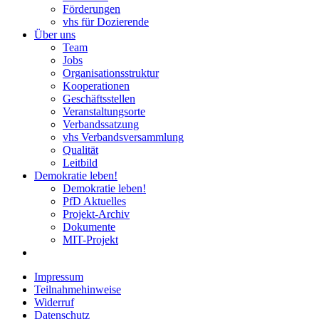
Förderungen
vhs für Dozierende
Über uns
Team
Jobs
Organisationsstruktur
Kooperationen
Geschäftsstellen
Veranstaltungsorte
Verbandssatzung
vhs Verbandsversammlung
Qualität
Leitbild
Demokratie leben!
Demokratie leben!
PfD Aktuelles
Projekt-Archiv
Dokumente
MIT-Projekt
Impressum
Teilnahmehinweise
Widerruf
Datenschutz