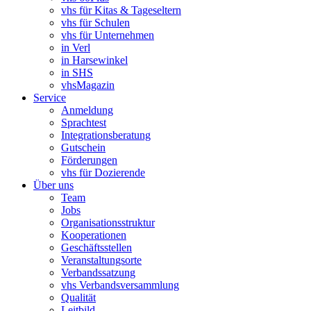
vhs für Kitas & Tageseltern
vhs für Schulen
vhs für Unternehmen
in Verl
in Harsewinkel
in SHS
vhsMagazin
Service
Anmeldung
Sprachtest
Integrationsberatung
Gutschein
Förderungen
vhs für Dozierende
Über uns
Team
Jobs
Organisationsstruktur
Kooperationen
Geschäftsstellen
Veranstaltungsorte
Verbandssatzung
vhs Verbandsversammlung
Qualität
Leitbild