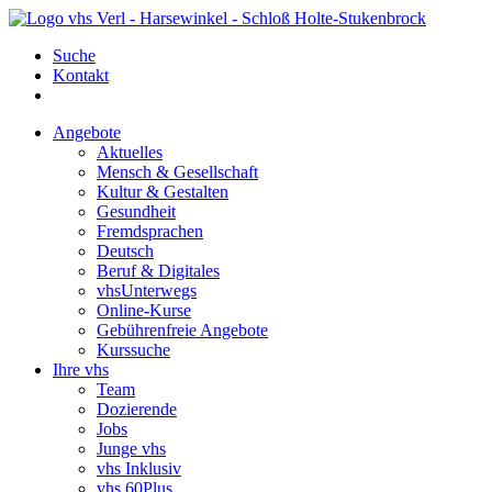
Suche
Kontakt
Angebote
Aktuelles
Mensch & Gesellschaft
Kultur & Gestalten
Gesundheit
Fremdsprachen
Deutsch
Beruf & Digitales
vhsUnterwegs
Online-Kurse
Gebührenfreie Angebote
Kurssuche
Ihre vhs
Team
Dozierende
Jobs
Junge vhs
vhs Inklusiv
vhs 60Plus