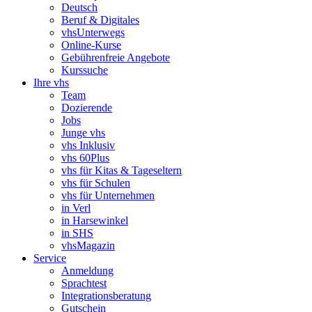
Deutsch
Beruf & Digitales
vhsUnterwegs
Online-Kurse
Gebührenfreie Angebote
Kurssuche
Ihre vhs
Team
Dozierende
Jobs
Junge vhs
vhs Inklusiv
vhs 60Plus
vhs für Kitas & Tageseltern
vhs für Schulen
vhs für Unternehmen
in Verl
in Harsewinkel
in SHS
vhsMagazin
Service
Anmeldung
Sprachtest
Integrationsberatung
Gutschein