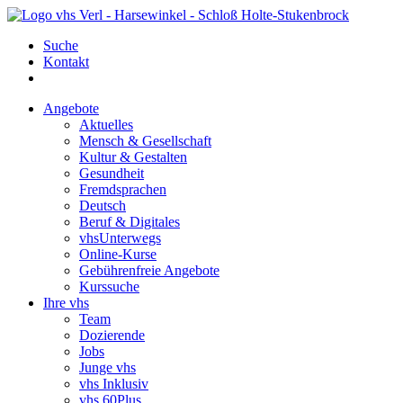
Suche
Kontakt
Angebote
Aktuelles
Mensch & Gesellschaft
Kultur & Gestalten
Gesundheit
Fremdsprachen
Deutsch
Beruf & Digitales
vhsUnterwegs
Online-Kurse
Gebührenfreie Angebote
Kurssuche
Ihre vhs
Team
Dozierende
Jobs
Junge vhs
vhs Inklusiv
vhs 60Plus