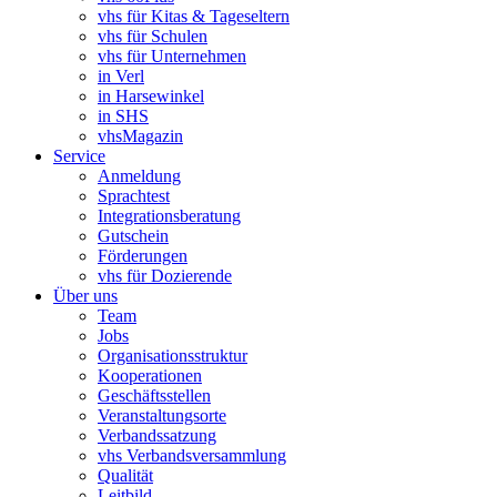
vhs für Kitas & Tageseltern
vhs für Schulen
vhs für Unternehmen
in Verl
in Harsewinkel
in SHS
vhsMagazin
Service
Anmeldung
Sprachtest
Integrationsberatung
Gutschein
Förderungen
vhs für Dozierende
Über uns
Team
Jobs
Organisationsstruktur
Kooperationen
Geschäftsstellen
Veranstaltungsorte
Verbandssatzung
vhs Verbandsversammlung
Qualität
Leitbild