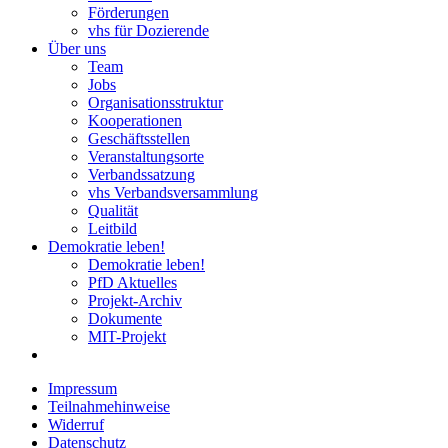
Förderungen
vhs für Dozierende
Über uns
Team
Jobs
Organisationsstruktur
Kooperationen
Geschäftsstellen
Veranstaltungsorte
Verbandssatzung
vhs Verbandsversammlung
Qualität
Leitbild
Demokratie leben!
Demokratie leben!
PfD Aktuelles
Projekt-Archiv
Dokumente
MIT-Projekt
Impressum
Teilnahmehinweise
Widerruf
Datenschutz