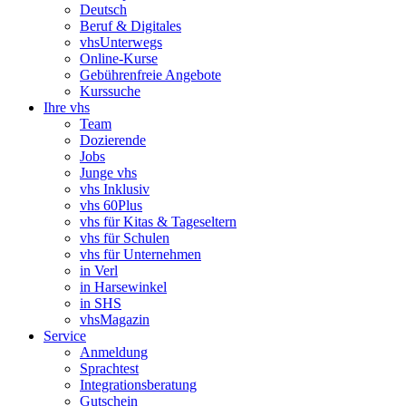
Deutsch
Beruf & Digitales
vhsUnterwegs
Online-Kurse
Gebührenfreie Angebote
Kurssuche
Ihre vhs
Team
Dozierende
Jobs
Junge vhs
vhs Inklusiv
vhs 60Plus
vhs für Kitas & Tageseltern
vhs für Schulen
vhs für Unternehmen
in Verl
in Harsewinkel
in SHS
vhsMagazin
Service
Anmeldung
Sprachtest
Integrationsberatung
Gutschein