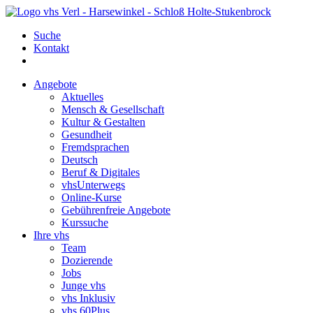
Suche
Kontakt
Angebote
Aktuelles
Mensch & Gesellschaft
Kultur & Gestalten
Gesundheit
Fremdsprachen
Deutsch
Beruf & Digitales
vhsUnterwegs
Online-Kurse
Gebührenfreie Angebote
Kurssuche
Ihre vhs
Team
Dozierende
Jobs
Junge vhs
vhs Inklusiv
vhs 60Plus