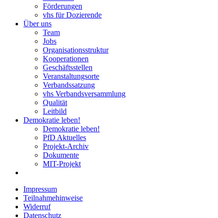
Förderungen
vhs für Dozierende
Über uns
Team
Jobs
Organisationsstruktur
Kooperationen
Geschäftsstellen
Veranstaltungsorte
Verbandssatzung
vhs Verbandsversammlung
Qualität
Leitbild
Demokratie leben!
Demokratie leben!
PfD Aktuelles
Projekt-Archiv
Dokumente
MIT-Projekt
Impressum
Teilnahmehinweise
Widerruf
Datenschutz