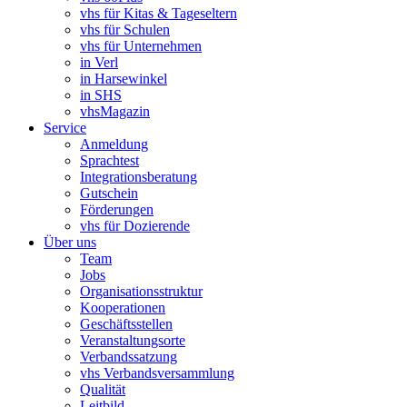
vhs für Kitas & Tageseltern
vhs für Schulen
vhs für Unternehmen
in Verl
in Harsewinkel
in SHS
vhsMagazin
Service
Anmeldung
Sprachtest
Integrationsberatung
Gutschein
Förderungen
vhs für Dozierende
Über uns
Team
Jobs
Organisationsstruktur
Kooperationen
Geschäftsstellen
Veranstaltungsorte
Verbandssatzung
vhs Verbandsversammlung
Qualität
Leitbild