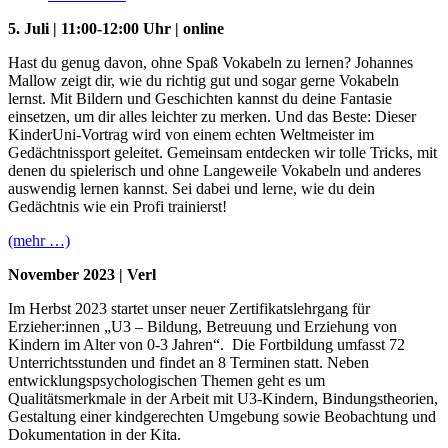
5. Juli | 11:00-12:00 Uhr | online
Hast du genug davon, ohne Spaß Vokabeln zu lernen? Johannes
Mallow zeigt dir, wie du richtig gut und sogar gerne Vokabeln
lernst. Mit Bildern und Geschichten kannst du deine Fantasie
einsetzen, um dir alles leichter zu merken. Und das Beste: Dieser
KinderUni-Vortrag wird von einem echten Weltmeister im
Gedächtnissport geleitet. Gemeinsam entdecken wir tolle Tricks, mit
denen du spielerisch und ohne Langeweile Vokabeln und anderes
auswendig lernen kannst. Sei dabei und lerne, wie du dein
Gedächtnis wie ein Profi trainierst!
(mehr …)
November 2023 | Verl
Im Herbst 2023 startet unser neuer Zertifikatslehrgang für
Erzieher:innen „U3 – Bildung, Betreuung und Erziehung von
Kindern im Alter von 0-3 Jahren“. Die Fortbildung umfasst 72
Unterrichtsstunden und findet an 8 Terminen statt. Neben
entwicklungspsychologischen Themen geht es um
Qualitätsmerkmale in der Arbeit mit U3-Kindern, Bindungstheorien,
Gestaltung einer kindgerechten Umgebung sowie Beobachtung und
Dokumentation in der Kita.