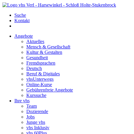
Suche
Kontakt
Angebote
Aktuelles
Mensch & Gesellschaft
Kultur & Gestalten
Gesundheit
Fremdsprachen
Deutsch
Beruf & Digitales
vhsUnterwegs
Online-Kurse
Gebührenfreie Angebote
Kurssuche
Ihre vhs
Team
Dozierende
Jobs
Junge vhs
vhs Inklusiv
vhs 60Plus