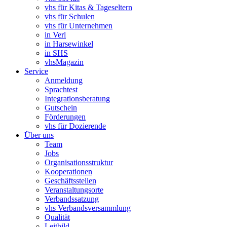
vhs für Kitas & Tageseltern
vhs für Schulen
vhs für Unternehmen
in Verl
in Harsewinkel
in SHS
vhsMagazin
Service
Anmeldung
Sprachtest
Integrationsberatung
Gutschein
Förderungen
vhs für Dozierende
Über uns
Team
Jobs
Organisationsstruktur
Kooperationen
Geschäftsstellen
Veranstaltungsorte
Verbandssatzung
vhs Verbandsversammlung
Qualität
Leitbild