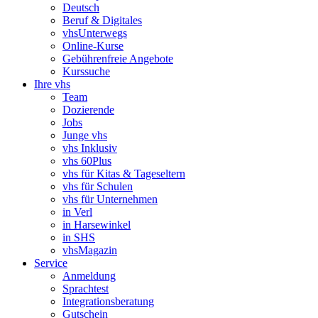
Deutsch
Beruf & Digitales
vhsUnterwegs
Online-Kurse
Gebührenfreie Angebote
Kurssuche
Ihre vhs
Team
Dozierende
Jobs
Junge vhs
vhs Inklusiv
vhs 60Plus
vhs für Kitas & Tageseltern
vhs für Schulen
vhs für Unternehmen
in Verl
in Harsewinkel
in SHS
vhsMagazin
Service
Anmeldung
Sprachtest
Integrationsberatung
Gutschein