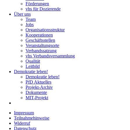
Förderungen
vhs für Dozierende
Über uns
Team
Jobs
Organisationsstruktur
Kooperationen
Geschäftsstellen
Veranstaltungsorte
Verbandssatzung
vhs Verbandsversammlung
Qualität
Leitbild
Demokratie leben!
Demokratie leben!
PfD Aktuelles
Projekt-Archiv
Dokumente
MIT-Projekt
Impressum
Teilnahmehinweise
Widerruf
Datenschutz