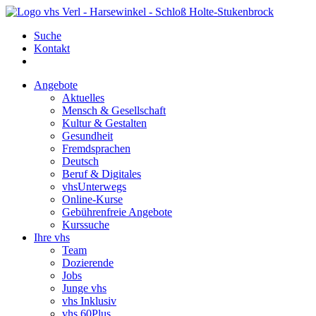
Suche
Kontakt
Angebote
Aktuelles
Mensch & Gesellschaft
Kultur & Gestalten
Gesundheit
Fremdsprachen
Deutsch
Beruf & Digitales
vhsUnterwegs
Online-Kurse
Gebührenfreie Angebote
Kurssuche
Ihre vhs
Team
Dozierende
Jobs
Junge vhs
vhs Inklusiv
vhs 60Plus