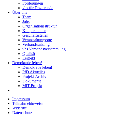
Förderungen
vhs für Dozierende
Über uns
Team
Jobs
Organisationsstruktur
Kooperationen
Geschäftsstellen
Veranstaltungsorte
Verbandssatzung
vhs Verbandsversammlung
Qualität
Leitbild
Demokratie leben!
Demokratie leben!
PfD Aktuelles
Projekt-Archiv
Dokumente
MIT-Projekt
Impressum
Teilnahmehinweise
Widerruf
Datenschutz