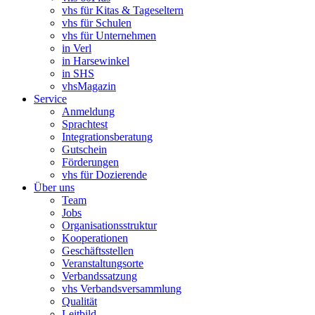
vhs für Kitas & Tageseltern
vhs für Schulen
vhs für Unternehmen
in Verl
in Harsewinkel
in SHS
vhsMagazin
Service
Anmeldung
Sprachtest
Integrationsberatung
Gutschein
Förderungen
vhs für Dozierende
Über uns
Team
Jobs
Organisationsstruktur
Kooperationen
Geschäftsstellen
Veranstaltungsorte
Verbandssatzung
vhs Verbandsversammlung
Qualität
Leitbild