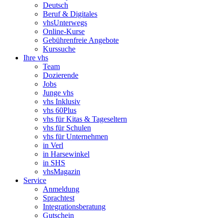
Deutsch
Beruf & Digitales
vhsUnterwegs
Online-Kurse
Gebührenfreie Angebote
Kurssuche
Ihre vhs
Team
Dozierende
Jobs
Junge vhs
vhs Inklusiv
vhs 60Plus
vhs für Kitas & Tageseltern
vhs für Schulen
vhs für Unternehmen
in Verl
in Harsewinkel
in SHS
vhsMagazin
Service
Anmeldung
Sprachtest
Integrationsberatung
Gutschein