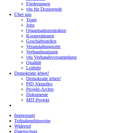
Förderungen
vhs für Dozierende
Über uns
Team
Jobs
Organisationsstruktur
Kooperationen
Geschäftsstellen
Veranstaltungsorte
Verbandssatzung
vhs Verbandsversammlung
Qualität
Leitbild
Demokratie leben!
Demokratie leben!
PfD Aktuelles
Projekt-Archiv
Dokumente
MIT-Projekt
Impressum
Teilnahmehinweise
Widerruf
Datenschutz