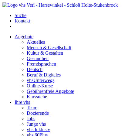
Suche
Kontakt
Angebote
Aktuelles
Mensch & Gesellschaft
Kultur & Gestalten
Gesundheit
Fremdsprachen
Deutsch
Beruf & Digitales
vhsUnterwegs
Online-Kurse
Gebührenfreie Angebote
Kurssuche
Ihre vhs
Team
Dozierende
Jobs
Junge vhs
vhs Inklusiv
vhs 60Plus