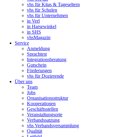
vhs für Kitas & Tageseltern
vhs für Schulen
vhs für Unternehmen
in Verl
in Harsewinkel
in SHS
vhsMagazin
Service
Anmeldung
Sprachtest
Integrationsberatung
Gutschein
Förderungen
vhs für Dozierende
Über uns
Team
Jobs
Organisationsstruktur
Kooperationen
Geschäftsstellen
Veranstaltungsorte
Verbandssatzung
vhs Verbandsversammlung
Qualität
Leitbild