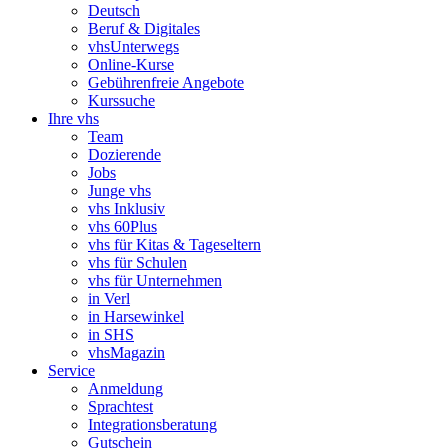
Deutsch
Beruf & Digitales
vhsUnterwegs
Online-Kurse
Gebührenfreie Angebote
Kurssuche
Ihre vhs
Team
Dozierende
Jobs
Junge vhs
vhs Inklusiv
vhs 60Plus
vhs für Kitas & Tageseltern
vhs für Schulen
vhs für Unternehmen
in Verl
in Harsewinkel
in SHS
vhsMagazin
Service
Anmeldung
Sprachtest
Integrationsberatung
Gutschein