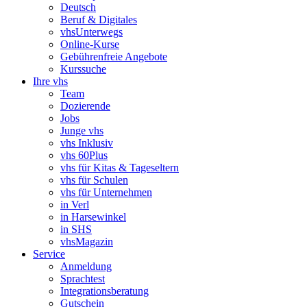
Deutsch
Beruf & Digitales
vhsUnterwegs
Online-Kurse
Gebührenfreie Angebote
Kurssuche
Ihre vhs
Team
Dozierende
Jobs
Junge vhs
vhs Inklusiv
vhs 60Plus
vhs für Kitas & Tageseltern
vhs für Schulen
vhs für Unternehmen
in Verl
in Harsewinkel
in SHS
vhsMagazin
Service
Anmeldung
Sprachtest
Integrationsberatung
Gutschein