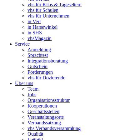
vhs für Kitas & Tageseltern
vhs für Schulen
vhs für Unternehmen
in Verl
in Harsewinkel
in SHS
vhsMagazin
Service
Anmeldung
Sprachtest
Integrationsberatung
Gutschein
Förderungen
vhs für Dozierende
Über uns
Team
Jobs
Organisationsstruktur
Kooperationen
Geschäftsstellen
Veranstaltungsorte
Verbandssatzung
vhs Verbandsversammlung
Qualität
Leitbild