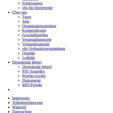
Förderungen
vhs für Dozierende
Über uns
Team
Jobs
Organisationsstruktur
Kooperationen
Geschäftsstellen
Veranstaltungsorte
Verbandssatzung
vhs Verbandsversammlung
Qualität
Leitbild
Demokratie leben!
Demokratie leben!
PfD Aktuelles
Projekt-Archiv
Dokumente
MIT-Projekt
Impressum
Teilnahmehinweise
Widerruf
Datenschutz