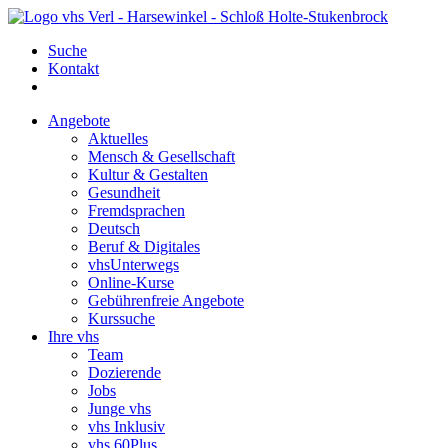
Suche
Kontakt
Angebote
Aktuelles
Mensch & Gesellschaft
Kultur & Gestalten
Gesundheit
Fremdsprachen
Deutsch
Beruf & Digitales
vhsUnterwegs
Online-Kurse
Gebührenfreie Angebote
Kurssuche
Ihre vhs
Team
Dozierende
Jobs
Junge vhs
vhs Inklusiv
vhs 60Plus