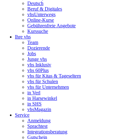
Deutsch
Beruf & Digitales
vhsUnterwegs
Online-Kurse
Gebührenfreie Angebote
Kurssuche
Ihre vhs
Team
Dozierende
Jobs
Junge vhs
vhs Inklusiv
vhs 60Plus
vhs für Kitas & Tageseltern
vhs für Schulen
vhs für Unternehmen
in Verl
in Harsewinkel
in SHS
vhsMagazin
Service
Anmeldung
Sprachtest
Integrationsberatung
Gutschein