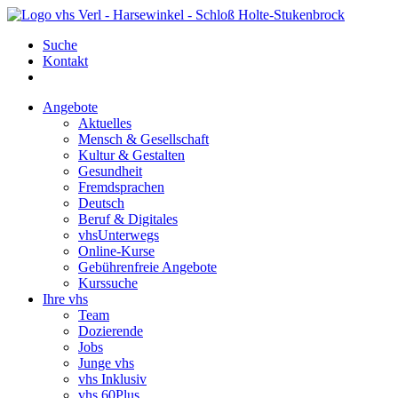
Suche
Kontakt
Angebote
Aktuelles
Mensch & Gesellschaft
Kultur & Gestalten
Gesundheit
Fremdsprachen
Deutsch
Beruf & Digitales
vhsUnterwegs
Online-Kurse
Gebührenfreie Angebote
Kurssuche
Ihre vhs
Team
Dozierende
Jobs
Junge vhs
vhs Inklusiv
vhs 60Plus