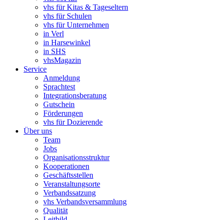
vhs für Kitas & Tageseltern
vhs für Schulen
vhs für Unternehmen
in Verl
in Harsewinkel
in SHS
vhsMagazin
Service
Anmeldung
Sprachtest
Integrationsberatung
Gutschein
Förderungen
vhs für Dozierende
Über uns
Team
Jobs
Organisationsstruktur
Kooperationen
Geschäftsstellen
Veranstaltungsorte
Verbandssatzung
vhs Verbandsversammlung
Qualität
Leitbild