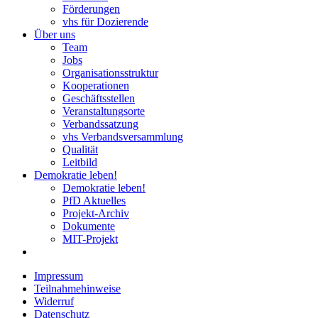
Förderungen
vhs für Dozierende
Über uns
Team
Jobs
Organisationsstruktur
Kooperationen
Geschäftsstellen
Veranstaltungsorte
Verbandssatzung
vhs Verbandsversammlung
Qualität
Leitbild
Demokratie leben!
Demokratie leben!
PfD Aktuelles
Projekt-Archiv
Dokumente
MIT-Projekt
Impressum
Teilnahmehinweise
Widerruf
Datenschutz