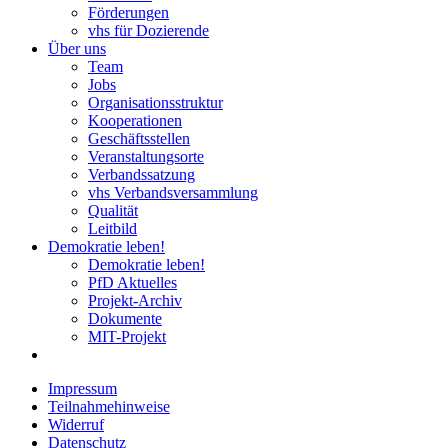
Förderungen
vhs für Dozierende
Über uns
Team
Jobs
Organisationsstruktur
Kooperationen
Geschäftsstellen
Veranstaltungsorte
Verbandssatzung
vhs Verbandsversammlung
Qualität
Leitbild
Demokratie leben!
Demokratie leben!
PfD Aktuelles
Projekt-Archiv
Dokumente
MIT-Projekt
Impressum
Teilnahmehinweise
Widerruf
Datenschutz