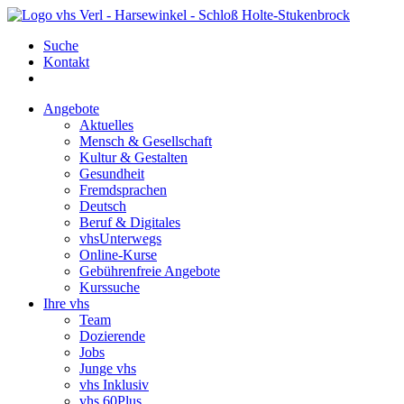
Suche
Kontakt
Angebote
Aktuelles
Mensch & Gesellschaft
Kultur & Gestalten
Gesundheit
Fremdsprachen
Deutsch
Beruf & Digitales
vhsUnterwegs
Online-Kurse
Gebührenfreie Angebote
Kurssuche
Ihre vhs
Team
Dozierende
Jobs
Junge vhs
vhs Inklusiv
vhs 60Plus