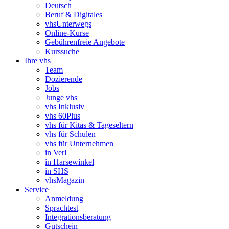
Deutsch
Beruf & Digitales
vhsUnterwegs
Online-Kurse
Gebührenfreie Angebote
Kurssuche
Ihre vhs
Team
Dozierende
Jobs
Junge vhs
vhs Inklusiv
vhs 60Plus
vhs für Kitas & Tageseltern
vhs für Schulen
vhs für Unternehmen
in Verl
in Harsewinkel
in SHS
vhsMagazin
Service
Anmeldung
Sprachtest
Integrationsberatung
Gutschein