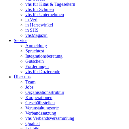
vhs für Kitas & Tageseltern
vhs für Schulen
vhs für Unternehmen
in Verl
in Harsewinkel
in SHS
vhsMagazin
Service
Anmeldung
Sprachtest
Integrationsberatung
Gutschein
Förderungen
vhs für Dozierende
Über uns
Team
Jobs
Organisationsstruktur
Kooperationen
Geschäftsstellen
Veranstaltungsorte
Verbandssatzung
vhs Verbandsversammlung
Qualität
Leitbild