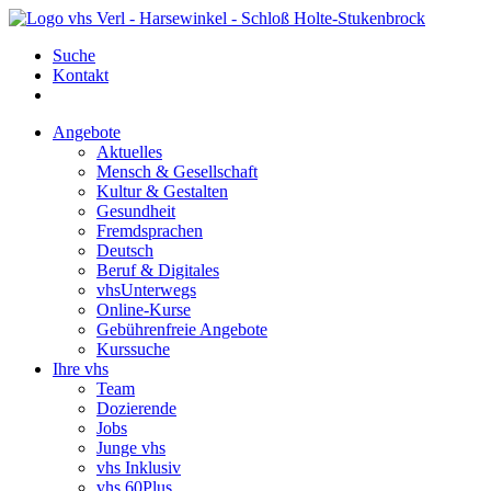
Suche
Kontakt
Angebote
Aktuelles
Mensch & Gesellschaft
Kultur & Gestalten
Gesundheit
Fremdsprachen
Deutsch
Beruf & Digitales
vhsUnterwegs
Online-Kurse
Gebührenfreie Angebote
Kurssuche
Ihre vhs
Team
Dozierende
Jobs
Junge vhs
vhs Inklusiv
vhs 60Plus