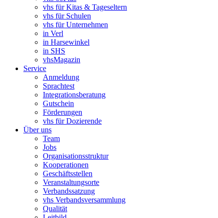
vhs für Kitas & Tageseltern
vhs für Schulen
vhs für Unternehmen
in Verl
in Harsewinkel
in SHS
vhsMagazin
Service
Anmeldung
Sprachtest
Integrationsberatung
Gutschein
Förderungen
vhs für Dozierende
Über uns
Team
Jobs
Organisationsstruktur
Kooperationen
Geschäftsstellen
Veranstaltungsorte
Verbandssatzung
vhs Verbandsversammlung
Qualität
Leitbild