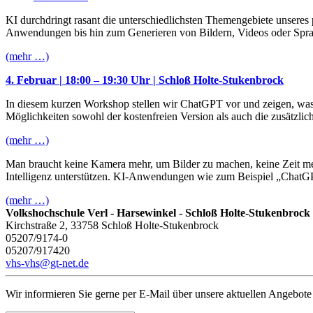
KI durchdringt rasant die unterschiedlichsten Themengebiete unseres
Anwendungen bis hin zum Generieren von Bildern, Videos oder Sprac
(mehr …)
4. Februar | 18:00 – 19:30 Uhr | Schloß Holte-Stukenbrock
In diesem kurzen Workshop stellen wir ChatGPT vor und zeigen, was mi
Möglichkeiten sowohl der kostenfreien Version als auch die zusätzli
(mehr …)
Man braucht keine Kamera mehr, um Bilder zu machen, keine Zeit meh
Intelligenz unterstützen. KI-Anwendungen wie zum Beispiel „ChatGPT
(mehr …)
Volkshochschule Verl - Harsewinkel - Schloß Holte-Stukenbrock
Kirchstraße 2, 33758 Schloß Holte-Stukenbrock
05207/9174-0
05207/917420
vhs-vhs@gt-net.de
Wir informieren Sie gerne per E-Mail über unsere aktuellen Angebote