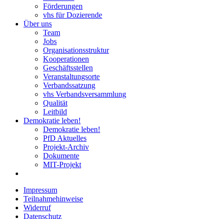
Förderungen
vhs für Dozierende
Über uns
Team
Jobs
Organisationsstruktur
Kooperationen
Geschäftsstellen
Veranstaltungsorte
Verbandssatzung
vhs Verbandsversammlung
Qualität
Leitbild
Demokratie leben!
Demokratie leben!
PfD Aktuelles
Projekt-Archiv
Dokumente
MIT-Projekt
Impressum
Teilnahmehinweise
Widerruf
Datenschutz