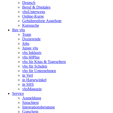
Deutsch
Beruf & Digitales
vhsUnterwegs
Online-Kurse
Gebührenfreie Angebote
Kurssuche
Ihre vhs
Team
Dozierende
Jobs
Junge vhs
vhs Inklusiv
vhs 60Plus
vhs für Kitas & Tageseltern
vhs für Schulen
vhs für Unternehmen
in Verl
in Harsewinkel
in SHS
vhsMagazin
Service
Anmeldung
Sprachtest
Integrationsberatung
Gutschein