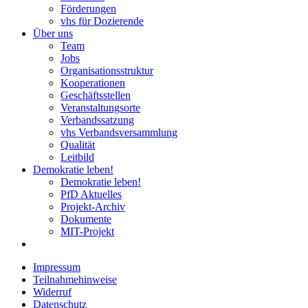
Förderungen
vhs für Dozierende
Über uns
Team
Jobs
Organisationsstruktur
Kooperationen
Geschäftsstellen
Veranstaltungsorte
Verbandssatzung
vhs Verbandsversammlung
Qualität
Leitbild
Demokratie leben!
Demokratie leben!
PfD Aktuelles
Projekt-Archiv
Dokumente
MIT-Projekt
Impressum
Teilnahmehinweise
Widerruf
Datenschutz