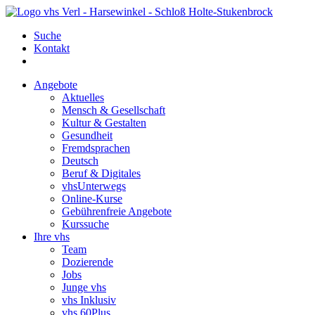
Suche
Kontakt
Angebote
Aktuelles
Mensch & Gesellschaft
Kultur & Gestalten
Gesundheit
Fremdsprachen
Deutsch
Beruf & Digitales
vhsUnterwegs
Online-Kurse
Gebührenfreie Angebote
Kurssuche
Ihre vhs
Team
Dozierende
Jobs
Junge vhs
vhs Inklusiv
vhs 60Plus