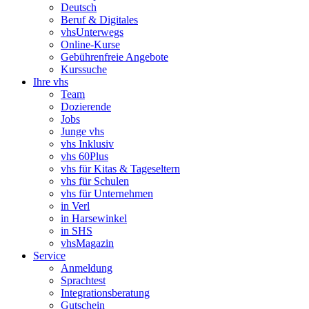
Deutsch
Beruf & Digitales
vhsUnterwegs
Online-Kurse
Gebührenfreie Angebote
Kurssuche
Ihre vhs
Team
Dozierende
Jobs
Junge vhs
vhs Inklusiv
vhs 60Plus
vhs für Kitas & Tageseltern
vhs für Schulen
vhs für Unternehmen
in Verl
in Harsewinkel
in SHS
vhsMagazin
Service
Anmeldung
Sprachtest
Integrationsberatung
Gutschein