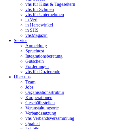
vhs für Kitas & Tageseltern
vhs für Schulen
vhs für Unternehmen
in Verl
in Harsewinkel
in SHS
vhsMagazin
Service
Anmeldung
Sprachtest
Integrationsberatung
Gutschein
Förderungen
vhs für Dozierende
Über uns
Team
Jobs
Organisationsstruktur
Kooperationen
Geschäftsstellen
Veranstaltungsorte
Verbandssatzung
vhs Verbandsversammlung
Qualität
Leitbild