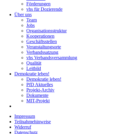
Förderungen
vhs für Dozierende
Über uns
Team
Jobs
Organisationsstruktur
Kooperationen
Geschäftsstellen
Veranstaltungsorte
Verbandssatzung
vhs Verbandsversammlung
Qualität
Leitbild
Demokratie leben!
Demokratie leben!
PfD Aktuelles
Projekt-Archiv
Dokumente
MIT-Projekt
Impressum
Teilnahmehinweise
Widerruf
Datenschutz