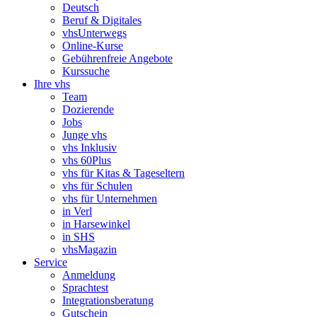
Deutsch
Beruf & Digitales
vhsUnterwegs
Online-Kurse
Gebührenfreie Angebote
Kurssuche
Ihre vhs
Team
Dozierende
Jobs
Junge vhs
vhs Inklusiv
vhs 60Plus
vhs für Kitas & Tageseltern
vhs für Schulen
vhs für Unternehmen
in Verl
in Harsewinkel
in SHS
vhsMagazin
Service
Anmeldung
Sprachtest
Integrationsberatung
Gutschein