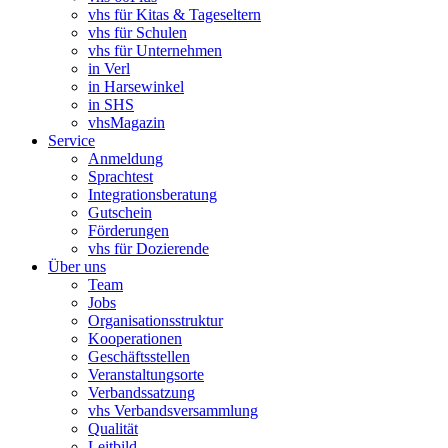
vhs für Kitas & Tageseltern
vhs für Schulen
vhs für Unternehmen
in Verl
in Harsewinkel
in SHS
vhsMagazin
Service
Anmeldung
Sprachtest
Integrationsberatung
Gutschein
Förderungen
vhs für Dozierende
Über uns
Team
Jobs
Organisationsstruktur
Kooperationen
Geschäftsstellen
Veranstaltungsorte
Verbandssatzung
vhs Verbandsversammlung
Qualität
Leitbild