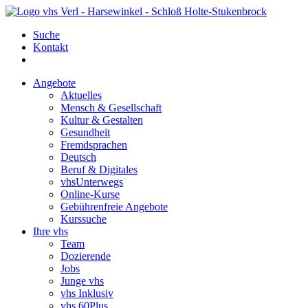
Suche
Kontakt
Angebote
Aktuelles
Mensch & Gesellschaft
Kultur & Gestalten
Gesundheit
Fremdsprachen
Deutsch
Beruf & Digitales
vhsUnterwegs
Online-Kurse
Gebührenfreie Angebote
Kurssuche
Ihre vhs
Team
Dozierende
Jobs
Junge vhs
vhs Inklusiv
vhs 60Plus