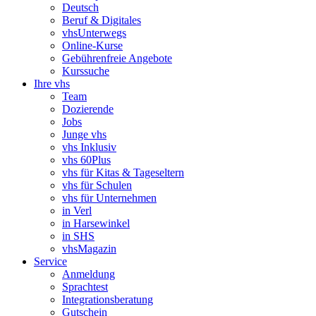
Deutsch
Beruf & Digitales
vhsUnterwegs
Online-Kurse
Gebührenfreie Angebote
Kurssuche
Ihre vhs
Team
Dozierende
Jobs
Junge vhs
vhs Inklusiv
vhs 60Plus
vhs für Kitas & Tageseltern
vhs für Schulen
vhs für Unternehmen
in Verl
in Harsewinkel
in SHS
vhsMagazin
Service
Anmeldung
Sprachtest
Integrationsberatung
Gutschein