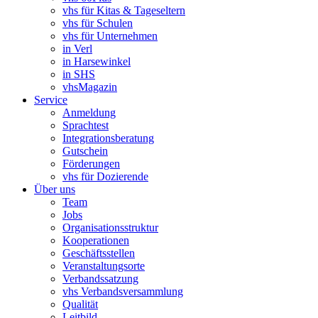
vhs für Kitas & Tageseltern
vhs für Schulen
vhs für Unternehmen
in Verl
in Harsewinkel
in SHS
vhsMagazin
Service
Anmeldung
Sprachtest
Integrationsberatung
Gutschein
Förderungen
vhs für Dozierende
Über uns
Team
Jobs
Organisationsstruktur
Kooperationen
Geschäftsstellen
Veranstaltungsorte
Verbandssatzung
vhs Verbandsversammlung
Qualität
Leitbild