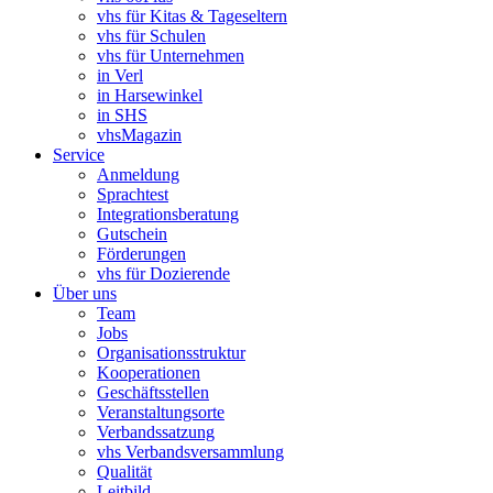
vhs für Kitas & Tageseltern
vhs für Schulen
vhs für Unternehmen
in Verl
in Harsewinkel
in SHS
vhsMagazin
Service
Anmeldung
Sprachtest
Integrationsberatung
Gutschein
Förderungen
vhs für Dozierende
Über uns
Team
Jobs
Organisationsstruktur
Kooperationen
Geschäftsstellen
Veranstaltungsorte
Verbandssatzung
vhs Verbandsversammlung
Qualität
Leitbild