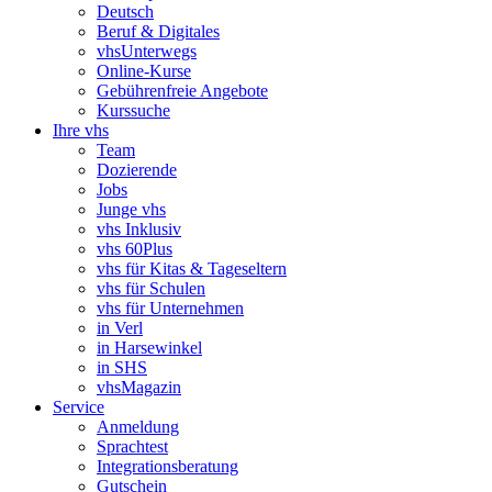
Deutsch
Beruf & Digitales
vhsUnterwegs
Online-Kurse
Gebührenfreie Angebote
Kurssuche
Ihre vhs
Team
Dozierende
Jobs
Junge vhs
vhs Inklusiv
vhs 60Plus
vhs für Kitas & Tageseltern
vhs für Schulen
vhs für Unternehmen
in Verl
in Harsewinkel
in SHS
vhsMagazin
Service
Anmeldung
Sprachtest
Integrationsberatung
Gutschein