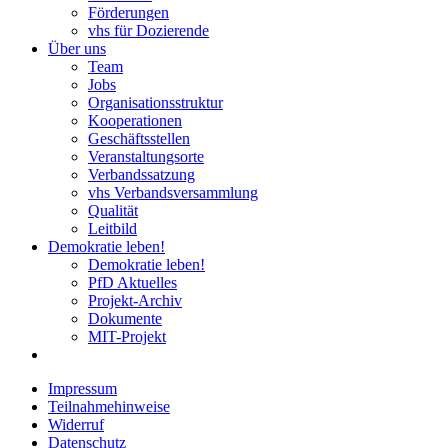
Förderungen
vhs für Dozierende
Über uns
Team
Jobs
Organisationsstruktur
Kooperationen
Geschäftsstellen
Veranstaltungsorte
Verbandssatzung
vhs Verbandsversammlung
Qualität
Leitbild
Demokratie leben!
Demokratie leben!
PfD Aktuelles
Projekt-Archiv
Dokumente
MIT-Projekt
Impressum
Teilnahmehinweise
Widerruf
Datenschutz