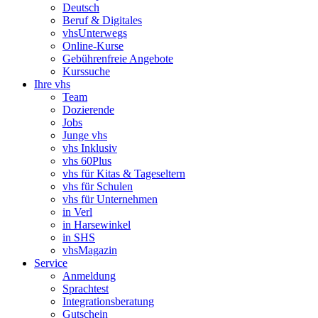
Deutsch
Beruf & Digitales
vhsUnterwegs
Online-Kurse
Gebührenfreie Angebote
Kurssuche
Ihre vhs
Team
Dozierende
Jobs
Junge vhs
vhs Inklusiv
vhs 60Plus
vhs für Kitas & Tageseltern
vhs für Schulen
vhs für Unternehmen
in Verl
in Harsewinkel
in SHS
vhsMagazin
Service
Anmeldung
Sprachtest
Integrationsberatung
Gutschein