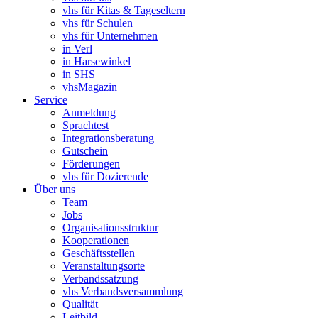
vhs für Kitas & Tageseltern
vhs für Schulen
vhs für Unternehmen
in Verl
in Harsewinkel
in SHS
vhsMagazin
Service
Anmeldung
Sprachtest
Integrationsberatung
Gutschein
Förderungen
vhs für Dozierende
Über uns
Team
Jobs
Organisationsstruktur
Kooperationen
Geschäftsstellen
Veranstaltungsorte
Verbandssatzung
vhs Verbandsversammlung
Qualität
Leitbild