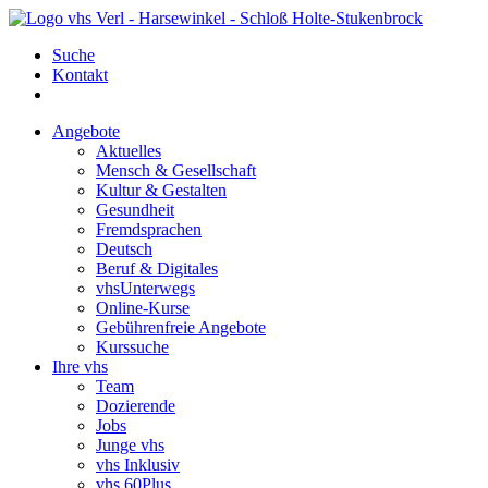
Suche
Kontakt
Angebote
Aktuelles
Mensch & Gesellschaft
Kultur & Gestalten
Gesundheit
Fremdsprachen
Deutsch
Beruf & Digitales
vhsUnterwegs
Online-Kurse
Gebührenfreie Angebote
Kurssuche
Ihre vhs
Team
Dozierende
Jobs
Junge vhs
vhs Inklusiv
vhs 60Plus