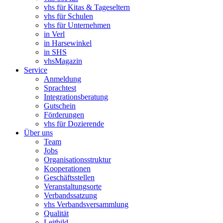
vhs für Kitas & Tageseltern
vhs für Schulen
vhs für Unternehmen
in Verl
in Harsewinkel
in SHS
vhsMagazin
Service
Anmeldung
Sprachtest
Integrationsberatung
Gutschein
Förderungen
vhs für Dozierende
Über uns
Team
Jobs
Organisationsstruktur
Kooperationen
Geschäftsstellen
Veranstaltungsorte
Verbandssatzung
vhs Verbandsversammlung
Qualität
Leitbild