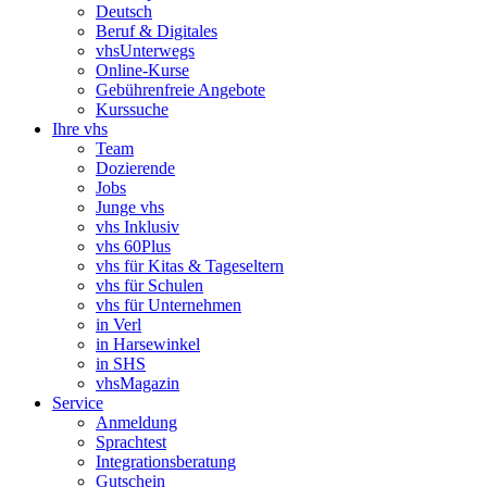
Deutsch
Beruf & Digitales
vhsUnterwegs
Online-Kurse
Gebührenfreie Angebote
Kurssuche
Ihre vhs
Team
Dozierende
Jobs
Junge vhs
vhs Inklusiv
vhs 60Plus
vhs für Kitas & Tageseltern
vhs für Schulen
vhs für Unternehmen
in Verl
in Harsewinkel
in SHS
vhsMagazin
Service
Anmeldung
Sprachtest
Integrationsberatung
Gutschein