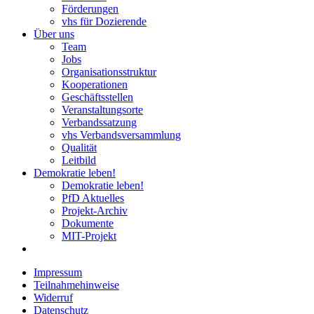
Förderungen
vhs für Dozierende
Über uns
Team
Jobs
Organisationsstruktur
Kooperationen
Geschäftsstellen
Veranstaltungsorte
Verbandssatzung
vhs Verbandsversammlung
Qualität
Leitbild
Demokratie leben!
Demokratie leben!
PfD Aktuelles
Projekt-Archiv
Dokumente
MIT-Projekt
Impressum
Teilnahmehinweise
Widerruf
Datenschutz