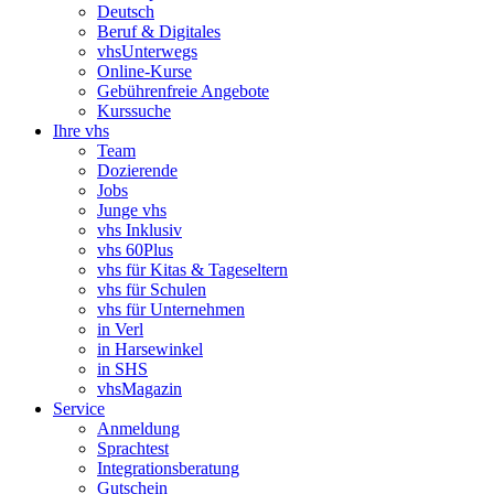
Deutsch
Beruf & Digitales
vhsUnterwegs
Online-Kurse
Gebührenfreie Angebote
Kurssuche
Ihre vhs
Team
Dozierende
Jobs
Junge vhs
vhs Inklusiv
vhs 60Plus
vhs für Kitas & Tageseltern
vhs für Schulen
vhs für Unternehmen
in Verl
in Harsewinkel
in SHS
vhsMagazin
Service
Anmeldung
Sprachtest
Integrationsberatung
Gutschein