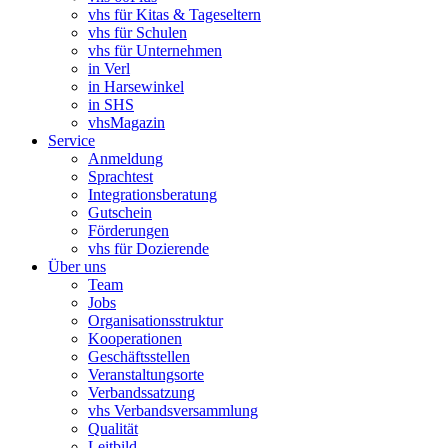
vhs für Kitas & Tageseltern
vhs für Schulen
vhs für Unternehmen
in Verl
in Harsewinkel
in SHS
vhsMagazin
Service
Anmeldung
Sprachtest
Integrationsberatung
Gutschein
Förderungen
vhs für Dozierende
Über uns
Team
Jobs
Organisationsstruktur
Kooperationen
Geschäftsstellen
Veranstaltungsorte
Verbandssatzung
vhs Verbandsversammlung
Qualität
Leitbild