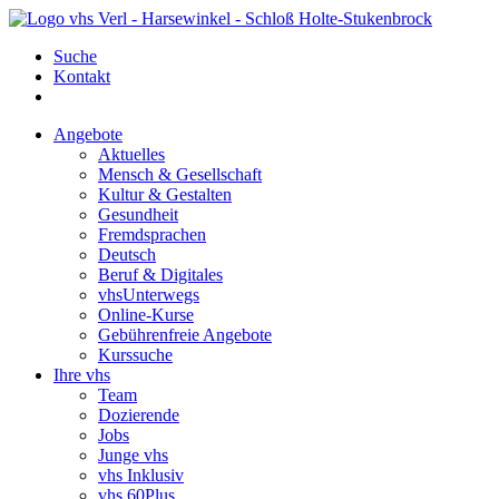
Suche
Kontakt
Angebote
Aktuelles
Mensch & Gesellschaft
Kultur & Gestalten
Gesundheit
Fremdsprachen
Deutsch
Beruf & Digitales
vhsUnterwegs
Online-Kurse
Gebührenfreie Angebote
Kurssuche
Ihre vhs
Team
Dozierende
Jobs
Junge vhs
vhs Inklusiv
vhs 60Plus