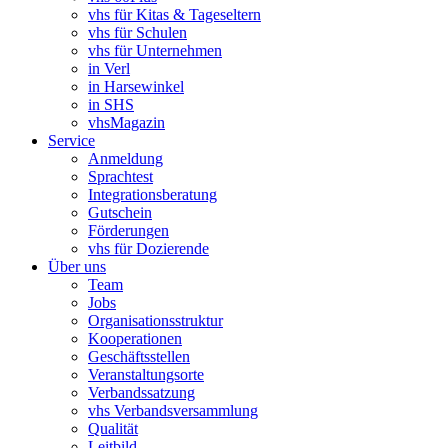
vhs für Kitas & Tageseltern
vhs für Schulen
vhs für Unternehmen
in Verl
in Harsewinkel
in SHS
vhsMagazin
Service
Anmeldung
Sprachtest
Integrationsberatung
Gutschein
Förderungen
vhs für Dozierende
Über uns
Team
Jobs
Organisationsstruktur
Kooperationen
Geschäftsstellen
Veranstaltungsorte
Verbandssatzung
vhs Verbandsversammlung
Qualität
Leitbild