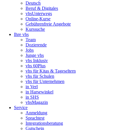
Deutsch
Beruf & Digitales
vhsUnterwegs
Online-Kurse
Gebührenfreie Angebote
Kurssuche
Ihre vhs
Team
Dozierende
Jobs
Junge vhs
vhs Inklusiv
vhs 60Plus
vhs für Kitas & Tageseltern
vhs für Schulen
vhs für Unternehmen
in Verl
in Harsewinkel
in SHS
vhsMagazin
Service
Anmeldung
Sprachtest
Integrationsberatung
Gutschein