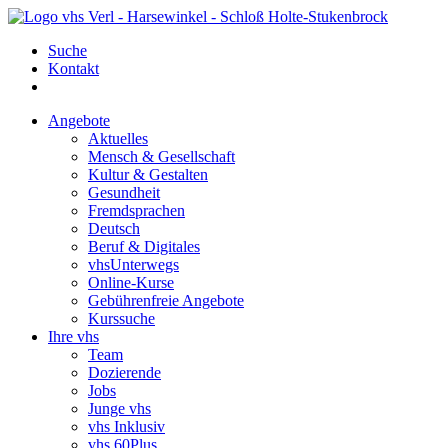
Suche
Kontakt
Angebote
Aktuelles
Mensch & Gesellschaft
Kultur & Gestalten
Gesundheit
Fremdsprachen
Deutsch
Beruf & Digitales
vhsUnterwegs
Online-Kurse
Gebührenfreie Angebote
Kurssuche
Ihre vhs
Team
Dozierende
Jobs
Junge vhs
vhs Inklusiv
vhs 60Plus