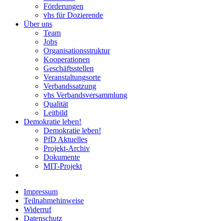
Förderungen
vhs für Dozierende
Über uns
Team
Jobs
Organisationsstruktur
Kooperationen
Geschäftsstellen
Veranstaltungsorte
Verbandssatzung
vhs Verbandsversammlung
Qualität
Leitbild
Demokratie leben!
Demokratie leben!
PfD Aktuelles
Projekt-Archiv
Dokumente
MIT-Projekt
Impressum
Teilnahmehinweise
Widerruf
Datenschutz