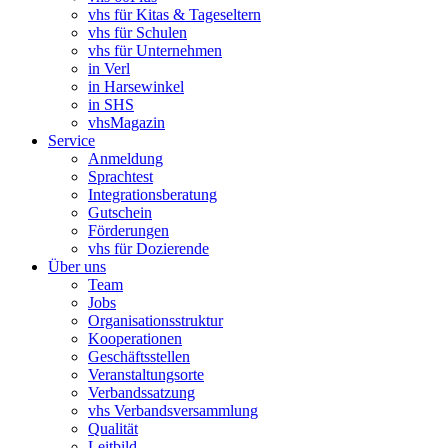
vhs für Kitas & Tageseltern
vhs für Schulen
vhs für Unternehmen
in Verl
in Harsewinkel
in SHS
vhsMagazin
Service
Anmeldung
Sprachtest
Integrationsberatung
Gutschein
Förderungen
vhs für Dozierende
Über uns
Team
Jobs
Organisationsstruktur
Kooperationen
Geschäftsstellen
Veranstaltungsorte
Verbandssatzung
vhs Verbandsversammlung
Qualität
Leitbild