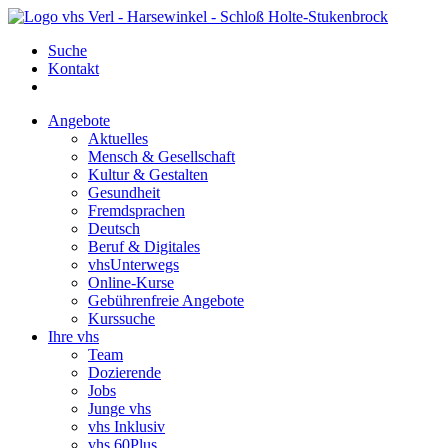
Suche
Kontakt
Angebote
Aktuelles
Mensch & Gesellschaft
Kultur & Gestalten
Gesundheit
Fremdsprachen
Deutsch
Beruf & Digitales
vhsUnterwegs
Online-Kurse
Gebührenfreie Angebote
Kurssuche
Ihre vhs
Team
Dozierende
Jobs
Junge vhs
vhs Inklusiv
vhs 60Plus