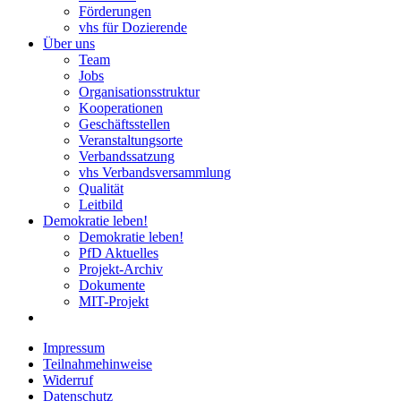
Förderungen
vhs für Dozierende
Über uns
Team
Jobs
Organisationsstruktur
Kooperationen
Geschäftsstellen
Veranstaltungsorte
Verbandssatzung
vhs Verbandsversammlung
Qualität
Leitbild
Demokratie leben!
Demokratie leben!
PfD Aktuelles
Projekt-Archiv
Dokumente
MIT-Projekt
Impressum
Teilnahmehinweise
Widerruf
Datenschutz