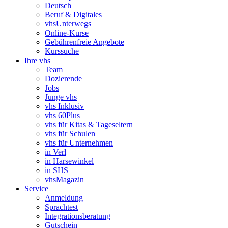
Deutsch
Beruf & Digitales
vhsUnterwegs
Online-Kurse
Gebührenfreie Angebote
Kurssuche
Ihre vhs
Team
Dozierende
Jobs
Junge vhs
vhs Inklusiv
vhs 60Plus
vhs für Kitas & Tageseltern
vhs für Schulen
vhs für Unternehmen
in Verl
in Harsewinkel
in SHS
vhsMagazin
Service
Anmeldung
Sprachtest
Integrationsberatung
Gutschein