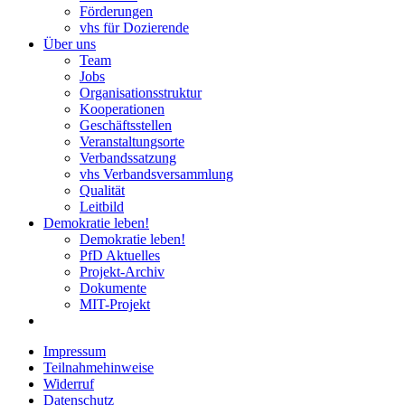
Förderungen
vhs für Dozierende
Über uns
Team
Jobs
Organisationsstruktur
Kooperationen
Geschäftsstellen
Veranstaltungsorte
Verbandssatzung
vhs Verbandsversammlung
Qualität
Leitbild
Demokratie leben!
Demokratie leben!
PfD Aktuelles
Projekt-Archiv
Dokumente
MIT-Projekt
Impressum
Teilnahmehinweise
Widerruf
Datenschutz