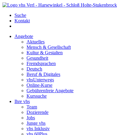
Suche
Kontakt
Angebote
Aktuelles
Mensch & Gesellschaft
Kultur & Gestalten
Gesundheit
Fremdsprachen
Deutsch
Beruf & Digitales
vhsUnterwegs
Online-Kurse
Gebührenfreie Angebote
Kurssuche
Ihre vhs
Team
Dozierende
Jobs
Junge vhs
vhs Inklusiv
vhs 60Plus