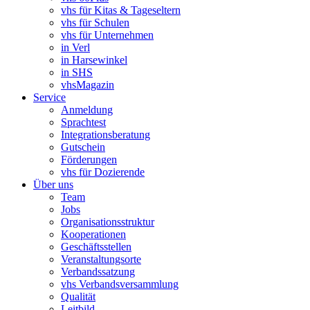
vhs für Kitas & Tageseltern
vhs für Schulen
vhs für Unternehmen
in Verl
in Harsewinkel
in SHS
vhsMagazin
Service
Anmeldung
Sprachtest
Integrationsberatung
Gutschein
Förderungen
vhs für Dozierende
Über uns
Team
Jobs
Organisationsstruktur
Kooperationen
Geschäftsstellen
Veranstaltungsorte
Verbandssatzung
vhs Verbandsversammlung
Qualität
Leitbild