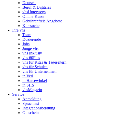
Deutsch
Beruf & Digitales
vhsUnterwegs
Online-Kurse
Gebührenfreie Angebote
Kurssuche
Ihre vhs
Team
Dozierende
Jobs
Junge vhs
vhs Inklusiv
vhs 60Plus
vhs für Kitas & Tageseltern
vhs für Schulen
vhs für Unternehmen
in Verl
in Harsewinkel
in SHS
vhsMagazin
Service
Anmeldung
Sprachtest
Integrationsberatung
Gutschein