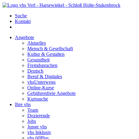
Suche
Kontakt
Angebote
Aktuelles
Mensch & Gesellschaft
Kultur & Gestalten
Gesundheit
Fremdsprachen
Deutsch
Beruf & Digitales
vhsUnterwegs
Online-Kurse
Gebührenfreie Angebote
Kurssuche
Ihre vhs
Team
Dozierende
Jobs
Junge vhs
vhs Inklusiv
vhs 60Plus