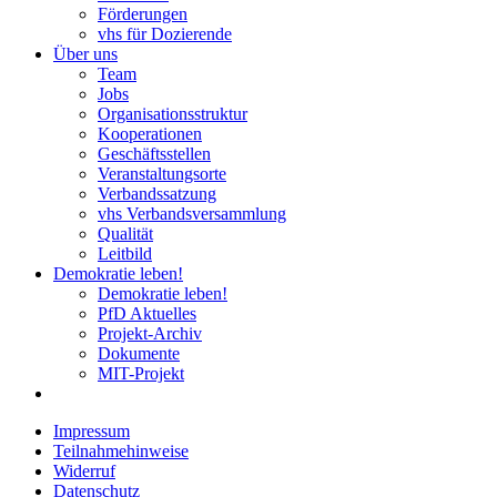
Förderungen
vhs für Dozierende
Über uns
Team
Jobs
Organisationsstruktur
Kooperationen
Geschäftsstellen
Veranstaltungsorte
Verbandssatzung
vhs Verbandsversammlung
Qualität
Leitbild
Demokratie leben!
Demokratie leben!
PfD Aktuelles
Projekt-Archiv
Dokumente
MIT-Projekt
Impressum
Teilnahmehinweise
Widerruf
Datenschutz