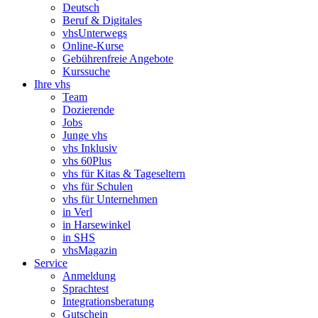
Deutsch
Beruf & Digitales
vhsUnterwegs
Online-Kurse
Gebührenfreie Angebote
Kurssuche
Ihre vhs
Team
Dozierende
Jobs
Junge vhs
vhs Inklusiv
vhs 60Plus
vhs für Kitas & Tageseltern
vhs für Schulen
vhs für Unternehmen
in Verl
in Harsewinkel
in SHS
vhsMagazin
Service
Anmeldung
Sprachtest
Integrationsberatung
Gutschein