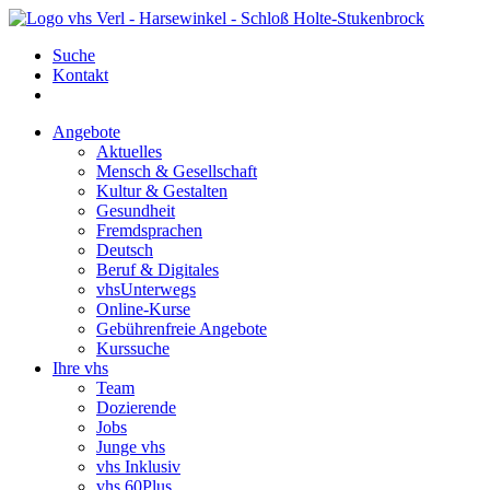
Suche
Kontakt
Angebote
Aktuelles
Mensch & Gesellschaft
Kultur & Gestalten
Gesundheit
Fremdsprachen
Deutsch
Beruf & Digitales
vhsUnterwegs
Online-Kurse
Gebührenfreie Angebote
Kurssuche
Ihre vhs
Team
Dozierende
Jobs
Junge vhs
vhs Inklusiv
vhs 60Plus