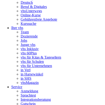
Deutsch
Beruf & Digitales
vhsUnterwegs
Online-Kurse
Gebührenfreie Angebote
Kurssuche
Ihre vhs
Team
Dozierende
Jobs
Junge vhs
vhs Inklusiv
vhs 60Plus
vhs für Kitas & Tageseltern
vhs für Schulen
vhs für Unternehmen
in Verl
in Harsewinkel
in SHS
vhsMagazin
Service
Anmeldung
Sprachtest
Integrationsberatung
Gutschein