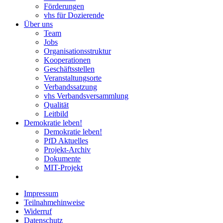
Förderungen
vhs für Dozierende
Über uns
Team
Jobs
Organisationsstruktur
Kooperationen
Geschäftsstellen
Veranstaltungsorte
Verbandssatzung
vhs Verbandsversammlung
Qualität
Leitbild
Demokratie leben!
Demokratie leben!
PfD Aktuelles
Projekt-Archiv
Dokumente
MIT-Projekt
Impressum
Teilnahmehinweise
Widerruf
Datenschutz