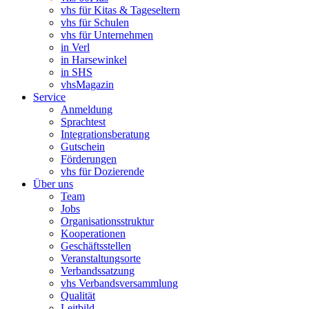
vhs für Kitas & Tageseltern
vhs für Schulen
vhs für Unternehmen
in Verl
in Harsewinkel
in SHS
vhsMagazin
Service
Anmeldung
Sprachtest
Integrationsberatung
Gutschein
Förderungen
vhs für Dozierende
Über uns
Team
Jobs
Organisationsstruktur
Kooperationen
Geschäftsstellen
Veranstaltungsorte
Verbandssatzung
vhs Verbandsversammlung
Qualität
Leitbild