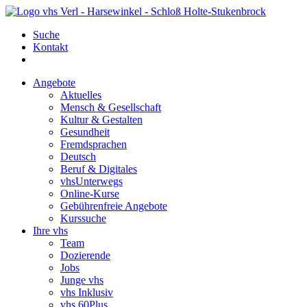
Suche
Kontakt
Angebote
Aktuelles
Mensch & Gesellschaft
Kultur & Gestalten
Gesundheit
Fremdsprachen
Deutsch
Beruf & Digitales
vhsUnterwegs
Online-Kurse
Gebührenfreie Angebote
Kurssuche
Ihre vhs
Team
Dozierende
Jobs
Junge vhs
vhs Inklusiv
vhs 60Plus