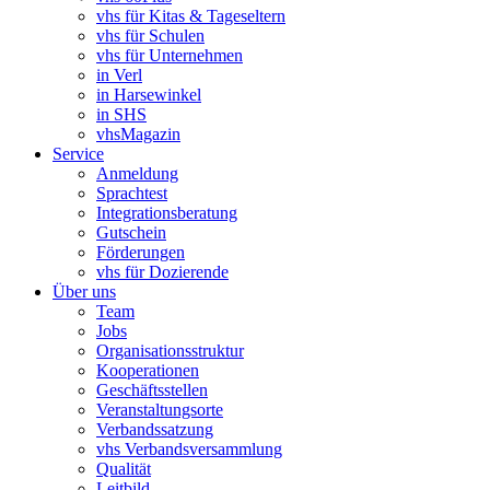
vhs für Kitas & Tageseltern
vhs für Schulen
vhs für Unternehmen
in Verl
in Harsewinkel
in SHS
vhsMagazin
Service
Anmeldung
Sprachtest
Integrationsberatung
Gutschein
Förderungen
vhs für Dozierende
Über uns
Team
Jobs
Organisationsstruktur
Kooperationen
Geschäftsstellen
Veranstaltungsorte
Verbandssatzung
vhs Verbandsversammlung
Qualität
Leitbild