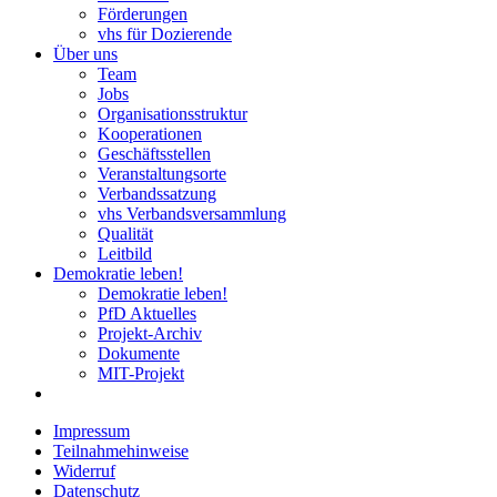
Förderungen
vhs für Dozierende
Über uns
Team
Jobs
Organisationsstruktur
Kooperationen
Geschäftsstellen
Veranstaltungsorte
Verbandssatzung
vhs Verbandsversammlung
Qualität
Leitbild
Demokratie leben!
Demokratie leben!
PfD Aktuelles
Projekt-Archiv
Dokumente
MIT-Projekt
Impressum
Teilnahmehinweise
Widerruf
Datenschutz