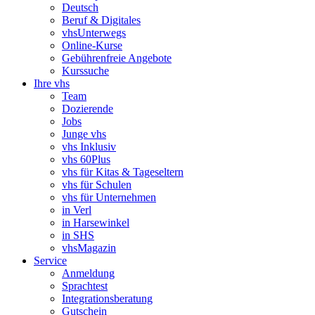
Deutsch
Beruf & Digitales
vhsUnterwegs
Online-Kurse
Gebührenfreie Angebote
Kurssuche
Ihre vhs
Team
Dozierende
Jobs
Junge vhs
vhs Inklusiv
vhs 60Plus
vhs für Kitas & Tageseltern
vhs für Schulen
vhs für Unternehmen
in Verl
in Harsewinkel
in SHS
vhsMagazin
Service
Anmeldung
Sprachtest
Integrationsberatung
Gutschein