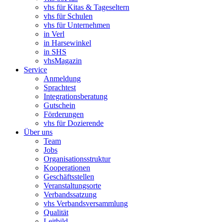
vhs für Kitas & Tageseltern
vhs für Schulen
vhs für Unternehmen
in Verl
in Harsewinkel
in SHS
vhsMagazin
Service
Anmeldung
Sprachtest
Integrationsberatung
Gutschein
Förderungen
vhs für Dozierende
Über uns
Team
Jobs
Organisationsstruktur
Kooperationen
Geschäftsstellen
Veranstaltungsorte
Verbandssatzung
vhs Verbandsversammlung
Qualität
Leitbild