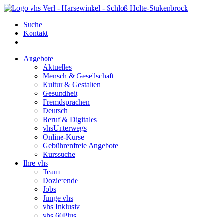
Suche
Kontakt
Angebote
Aktuelles
Mensch & Gesellschaft
Kultur & Gestalten
Gesundheit
Fremdsprachen
Deutsch
Beruf & Digitales
vhsUnterwegs
Online-Kurse
Gebührenfreie Angebote
Kurssuche
Ihre vhs
Team
Dozierende
Jobs
Junge vhs
vhs Inklusiv
vhs 60Plus