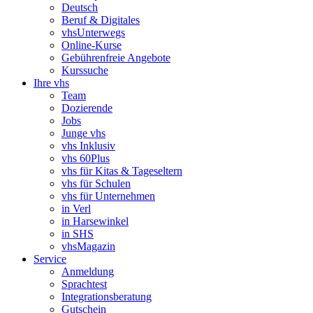
Deutsch
Beruf & Digitales
vhsUnterwegs
Online-Kurse
Gebührenfreie Angebote
Kurssuche
Ihre vhs
Team
Dozierende
Jobs
Junge vhs
vhs Inklusiv
vhs 60Plus
vhs für Kitas & Tageseltern
vhs für Schulen
vhs für Unternehmen
in Verl
in Harsewinkel
in SHS
vhsMagazin
Service
Anmeldung
Sprachtest
Integrationsberatung
Gutschein