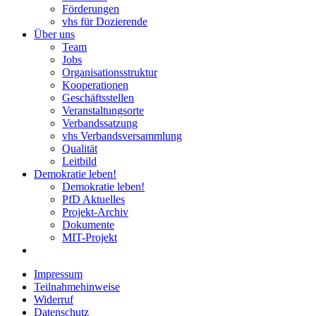
Förderungen
vhs für Dozierende
Über uns
Team
Jobs
Organisationsstruktur
Kooperationen
Geschäftsstellen
Veranstaltungsorte
Verbandssatzung
vhs Verbandsversammlung
Qualität
Leitbild
Demokratie leben!
Demokratie leben!
PfD Aktuelles
Projekt-Archiv
Dokumente
MIT-Projekt
Impressum
Teilnahmehinweise
Widerruf
Datenschutz