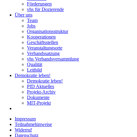
Förderungen
vhs für Dozierende
Über uns
Team
Jobs
Organisationsstruktur
Kooperationen
Geschäftsstellen
Veranstaltungsorte
Verbandssatzung
vhs Verbandsversammlung
Qualität
Leitbild
Demokratie leben!
Demokratie leben!
PfD Aktuelles
Projekt-Archiv
Dokumente
MIT-Projekt
Impressum
Teilnahmehinweise
Widerruf
Datenschutz