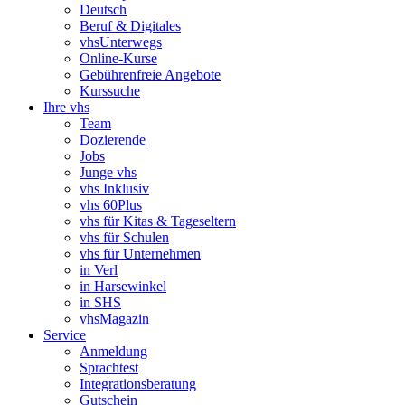
Deutsch
Beruf & Digitales
vhsUnterwegs
Online-Kurse
Gebührenfreie Angebote
Kurssuche
Ihre vhs
Team
Dozierende
Jobs
Junge vhs
vhs Inklusiv
vhs 60Plus
vhs für Kitas & Tageseltern
vhs für Schulen
vhs für Unternehmen
in Verl
in Harsewinkel
in SHS
vhsMagazin
Service
Anmeldung
Sprachtest
Integrationsberatung
Gutschein