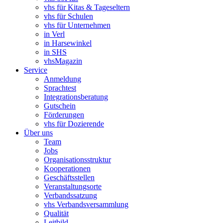
vhs für Kitas & Tageseltern
vhs für Schulen
vhs für Unternehmen
in Verl
in Harsewinkel
in SHS
vhsMagazin
Service
Anmeldung
Sprachtest
Integrationsberatung
Gutschein
Förderungen
vhs für Dozierende
Über uns
Team
Jobs
Organisationsstruktur
Kooperationen
Geschäftsstellen
Veranstaltungsorte
Verbandssatzung
vhs Verbandsversammlung
Qualität
Leitbild