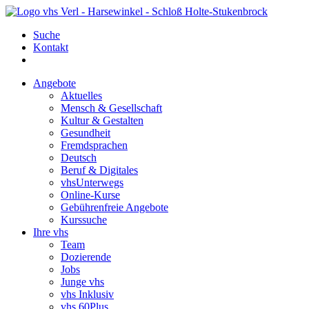
Suche
Kontakt
Angebote
Aktuelles
Mensch & Gesellschaft
Kultur & Gestalten
Gesundheit
Fremdsprachen
Deutsch
Beruf & Digitales
vhsUnterwegs
Online-Kurse
Gebührenfreie Angebote
Kurssuche
Ihre vhs
Team
Dozierende
Jobs
Junge vhs
vhs Inklusiv
vhs 60Plus