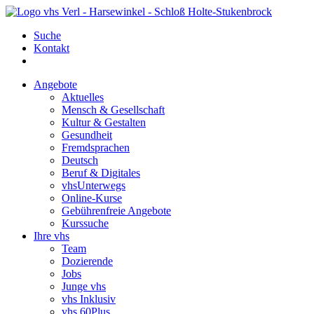
Suche
Kontakt
Angebote
Aktuelles
Mensch & Gesellschaft
Kultur & Gestalten
Gesundheit
Fremdsprachen
Deutsch
Beruf & Digitales
vhsUnterwegs
Online-Kurse
Gebührenfreie Angebote
Kurssuche
Ihre vhs
Team
Dozierende
Jobs
Junge vhs
vhs Inklusiv
vhs 60Plus