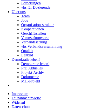
Förderungen
vhs für Dozierende
Über uns
Team
Jobs
Organisationsstruktur
Kooperationen
Geschäftsstellen
Veranstaltungsorte
Verbandssatzung
vhs Verbandsversammlung
Qualität
Leitbild
Demokratie leben!
Demokratie leben!
PfD Aktuelles
Projekt-Archiv
Dokumente
MIT-Projekt
Impressum
Teilnahmehinweise
Widerruf
Datenschutz