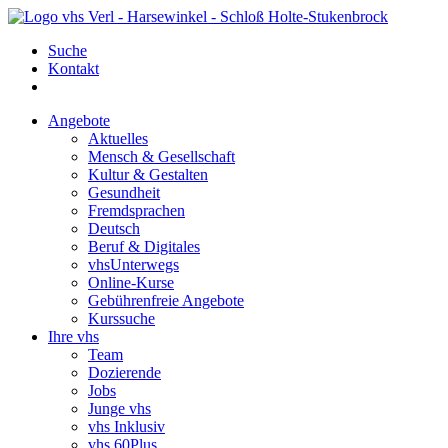
Suche
Kontakt
Angebote
Aktuelles
Mensch & Gesellschaft
Kultur & Gestalten
Gesundheit
Fremdsprachen
Deutsch
Beruf & Digitales
vhsUnterwegs
Online-Kurse
Gebührenfreie Angebote
Kurssuche
Ihre vhs
Team
Dozierende
Jobs
Junge vhs
vhs Inklusiv
vhs 60Plus