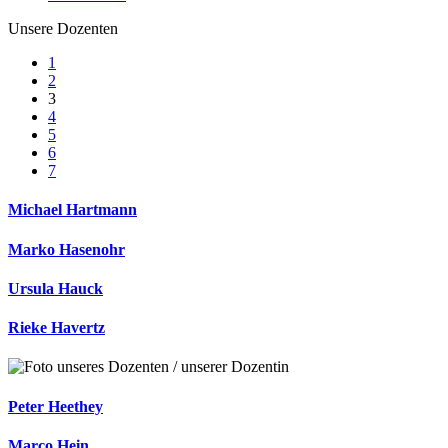
Unsere Dozenten
1
2
3
4
5
6
7
Michael Hartmann
Marko Hasenohr
Ursula Hauck
Rieke Havertz
Peter Heethey
Marco Hein