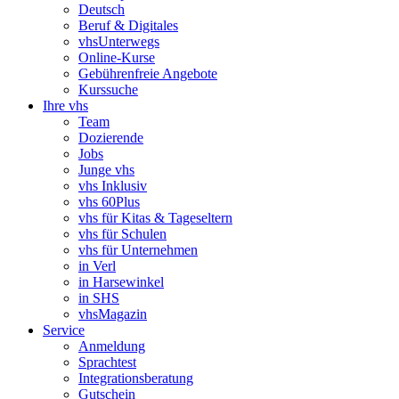
Deutsch
Beruf & Digitales
vhsUnterwegs
Online-Kurse
Gebührenfreie Angebote
Kurssuche
Ihre vhs
Team
Dozierende
Jobs
Junge vhs
vhs Inklusiv
vhs 60Plus
vhs für Kitas & Tageseltern
vhs für Schulen
vhs für Unternehmen
in Verl
in Harsewinkel
in SHS
vhsMagazin
Service
Anmeldung
Sprachtest
Integrationsberatung
Gutschein