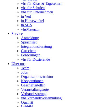
vhs für Kitas & Tageseltern
vhs für Schulen
vhs für Unternehmen
in Verl
in Harsewinkel
in SHS
vhsMagazin
Service
Anmeldung
Sprachtest
Integrationsberatung
Gutschein
Förderungen
vhs für Dozierende
Über uns
Team
Jobs
Organisationsstruktur
Kooperationen
Geschäftsstellen
Veranstaltungsorte
Verbandssatzung
vhs Verbandsversammlung
Qualität
Leitbild