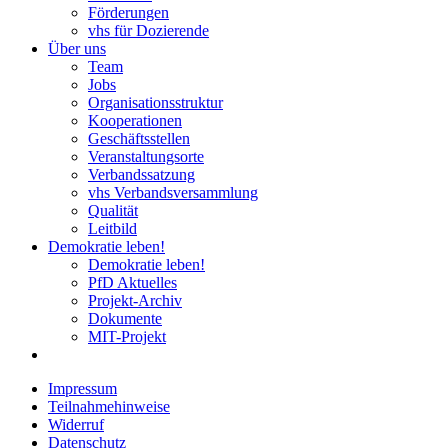
Förderungen
vhs für Dozierende
Über uns
Team
Jobs
Organisationsstruktur
Kooperationen
Geschäftsstellen
Veranstaltungsorte
Verbandssatzung
vhs Verbandsversammlung
Qualität
Leitbild
Demokratie leben!
Demokratie leben!
PfD Aktuelles
Projekt-Archiv
Dokumente
MIT-Projekt
Impressum
Teilnahmehinweise
Widerruf
Datenschutz