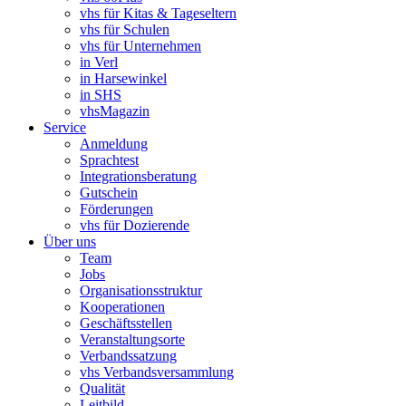
vhs für Kitas & Tageseltern
vhs für Schulen
vhs für Unternehmen
in Verl
in Harsewinkel
in SHS
vhsMagazin
Service
Anmeldung
Sprachtest
Integrationsberatung
Gutschein
Förderungen
vhs für Dozierende
Über uns
Team
Jobs
Organisationsstruktur
Kooperationen
Geschäftsstellen
Veranstaltungsorte
Verbandssatzung
vhs Verbandsversammlung
Qualität
Leitbild