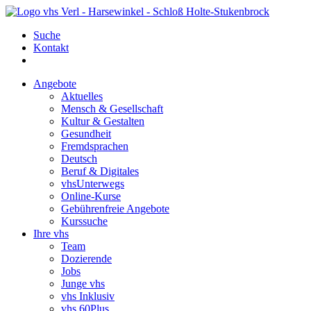
Suche
Kontakt
Angebote
Aktuelles
Mensch & Gesellschaft
Kultur & Gestalten
Gesundheit
Fremdsprachen
Deutsch
Beruf & Digitales
vhsUnterwegs
Online-Kurse
Gebührenfreie Angebote
Kurssuche
Ihre vhs
Team
Dozierende
Jobs
Junge vhs
vhs Inklusiv
vhs 60Plus