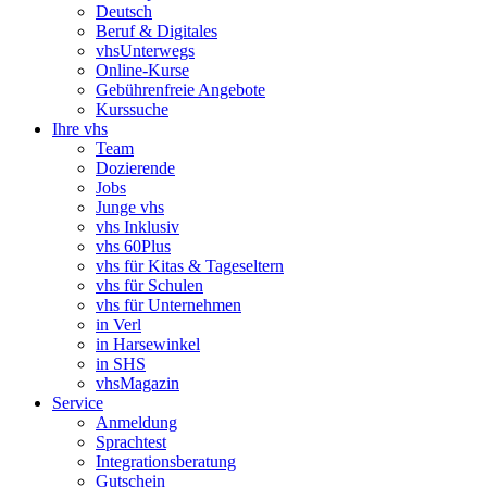
Deutsch
Beruf & Digitales
vhsUnterwegs
Online-Kurse
Gebührenfreie Angebote
Kurssuche
Ihre vhs
Team
Dozierende
Jobs
Junge vhs
vhs Inklusiv
vhs 60Plus
vhs für Kitas & Tageseltern
vhs für Schulen
vhs für Unternehmen
in Verl
in Harsewinkel
in SHS
vhsMagazin
Service
Anmeldung
Sprachtest
Integrationsberatung
Gutschein