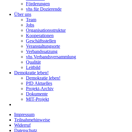
Förderungen
vhs für Dozierende
Über uns
Team
Jobs
Organisationsstruktur
Kooperationen
Geschäftsstellen
Veranstaltungsorte
Verbandssatzung
vhs Verbandsversammlung
Qualität
Leitbild
Demokratie leben!
Demokratie leben!
PfD Aktuelles
Projekt-Archiv
Dokumente
MIT-Projekt
Impressum
Teilnahmehinweise
Widerruf
Datenschutz