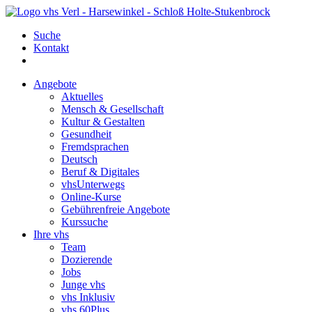
Suche
Kontakt
Angebote
Aktuelles
Mensch & Gesellschaft
Kultur & Gestalten
Gesundheit
Fremdsprachen
Deutsch
Beruf & Digitales
vhsUnterwegs
Online-Kurse
Gebührenfreie Angebote
Kurssuche
Ihre vhs
Team
Dozierende
Jobs
Junge vhs
vhs Inklusiv
vhs 60Plus