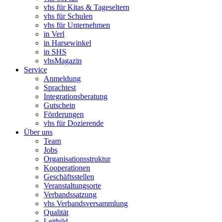
vhs für Kitas & Tageseltern
vhs für Schulen
vhs für Unternehmen
in Verl
in Harsewinkel
in SHS
vhsMagazin
Service
Anmeldung
Sprachtest
Integrationsberatung
Gutschein
Förderungen
vhs für Dozierende
Über uns
Team
Jobs
Organisationsstruktur
Kooperationen
Geschäftsstellen
Veranstaltungsorte
Verbandssatzung
vhs Verbandsversammlung
Qualität
Leitbild