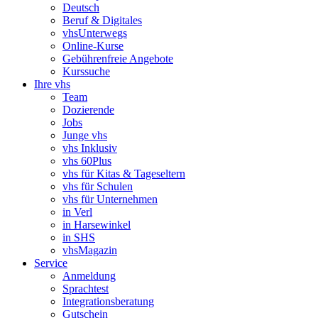
Deutsch
Beruf & Digitales
vhsUnterwegs
Online-Kurse
Gebührenfreie Angebote
Kurssuche
Ihre vhs
Team
Dozierende
Jobs
Junge vhs
vhs Inklusiv
vhs 60Plus
vhs für Kitas & Tageseltern
vhs für Schulen
vhs für Unternehmen
in Verl
in Harsewinkel
in SHS
vhsMagazin
Service
Anmeldung
Sprachtest
Integrationsberatung
Gutschein