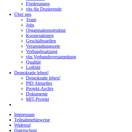
Förderungen
vhs für Dozierende
Über uns
Team
Jobs
Organisationsstruktur
Kooperationen
Geschäftsstellen
Veranstaltungsorte
Verbandssatzung
vhs Verbandsversammlung
Qualität
Leitbild
Demokratie leben!
Demokratie leben!
PfD Aktuelles
Projekt-Archiv
Dokumente
MIT-Projekt
Impressum
Teilnahmehinweise
Widerruf
Datenschutz