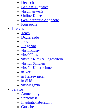
Deutsch
Beruf & Digitales
vhsUnterwegs
Online-Kurse
Gebührenfreie Angebote
Kurssuche
Ihre vhs
Team
Dozierende
Jobs
Junge vhs
vhs Inklusiv
vhs 60Plus
vhs für Kitas & Tageseltern
vhs für Schulen
vhs für Unternehmen
in Verl
in Harsewinkel
in SHS
vhsMagazin
Service
Anmeldung
Sprachtest
Integrationsberatung
Gutschein