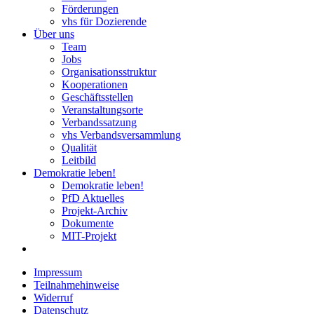
Förderungen
vhs für Dozierende
Über uns
Team
Jobs
Organisationsstruktur
Kooperationen
Geschäftsstellen
Veranstaltungsorte
Verbandssatzung
vhs Verbandsversammlung
Qualität
Leitbild
Demokratie leben!
Demokratie leben!
PfD Aktuelles
Projekt-Archiv
Dokumente
MIT-Projekt
Impressum
Teilnahmehinweise
Widerruf
Datenschutz