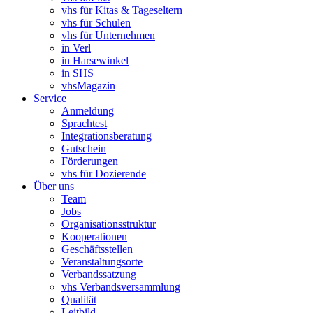
vhs für Kitas & Tageseltern
vhs für Schulen
vhs für Unternehmen
in Verl
in Harsewinkel
in SHS
vhsMagazin
Service
Anmeldung
Sprachtest
Integrationsberatung
Gutschein
Förderungen
vhs für Dozierende
Über uns
Team
Jobs
Organisationsstruktur
Kooperationen
Geschäftsstellen
Veranstaltungsorte
Verbandssatzung
vhs Verbandsversammlung
Qualität
Leitbild