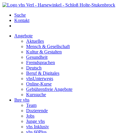
Suche
Kontakt
Angebote
Aktuelles
Mensch & Gesellschaft
Kultur & Gestalten
Gesundheit
Fremdsprachen
Deutsch
Beruf & Digitales
vhsUnterwegs
Online-Kurse
Gebührenfreie Angebote
Kurssuche
Ihre vhs
Team
Dozierende
Jobs
Junge vhs
vhs Inklusiv
vhs 60Plus