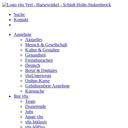
Suche
Kontakt
Angebote
Aktuelles
Mensch & Gesellschaft
Kultur & Gestalten
Gesundheit
Fremdsprachen
Deutsch
Beruf & Digitales
vhsUnterwegs
Online-Kurse
Gebührenfreie Angebote
Kurssuche
Ihre vhs
Team
Dozierende
Jobs
Junge vhs
vhs Inklusiv
vhs 60Plus