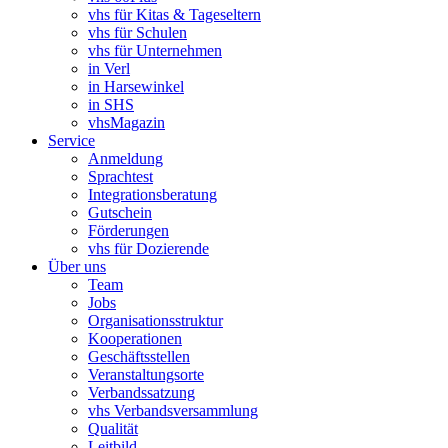
vhs für Kitas & Tageseltern
vhs für Schulen
vhs für Unternehmen
in Verl
in Harsewinkel
in SHS
vhsMagazin
Service
Anmeldung
Sprachtest
Integrationsberatung
Gutschein
Förderungen
vhs für Dozierende
Über uns
Team
Jobs
Organisationsstruktur
Kooperationen
Geschäftsstellen
Veranstaltungsorte
Verbandssatzung
vhs Verbandsversammlung
Qualität
Leitbild