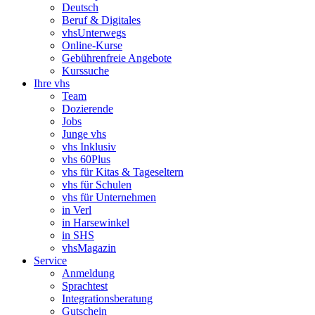
Deutsch
Beruf & Digitales
vhsUnterwegs
Online-Kurse
Gebührenfreie Angebote
Kurssuche
Ihre vhs
Team
Dozierende
Jobs
Junge vhs
vhs Inklusiv
vhs 60Plus
vhs für Kitas & Tageseltern
vhs für Schulen
vhs für Unternehmen
in Verl
in Harsewinkel
in SHS
vhsMagazin
Service
Anmeldung
Sprachtest
Integrationsberatung
Gutschein