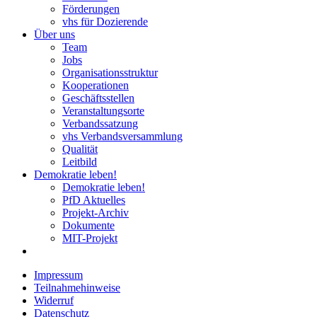
Förderungen
vhs für Dozierende
Über uns
Team
Jobs
Organisationsstruktur
Kooperationen
Geschäftsstellen
Veranstaltungsorte
Verbandssatzung
vhs Verbandsversammlung
Qualität
Leitbild
Demokratie leben!
Demokratie leben!
PfD Aktuelles
Projekt-Archiv
Dokumente
MIT-Projekt
Impressum
Teilnahmehinweise
Widerruf
Datenschutz