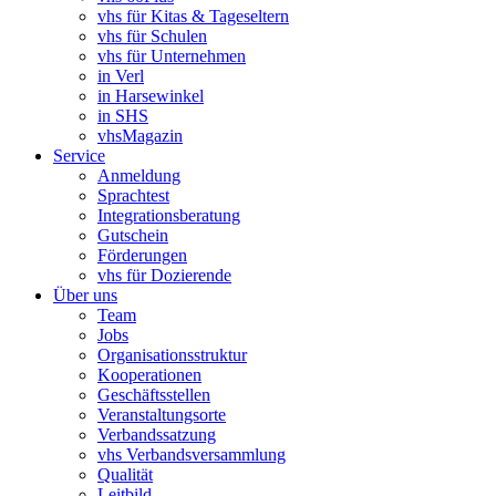
vhs für Kitas & Tageseltern
vhs für Schulen
vhs für Unternehmen
in Verl
in Harsewinkel
in SHS
vhsMagazin
Service
Anmeldung
Sprachtest
Integrationsberatung
Gutschein
Förderungen
vhs für Dozierende
Über uns
Team
Jobs
Organisationsstruktur
Kooperationen
Geschäftsstellen
Veranstaltungsorte
Verbandssatzung
vhs Verbandsversammlung
Qualität
Leitbild