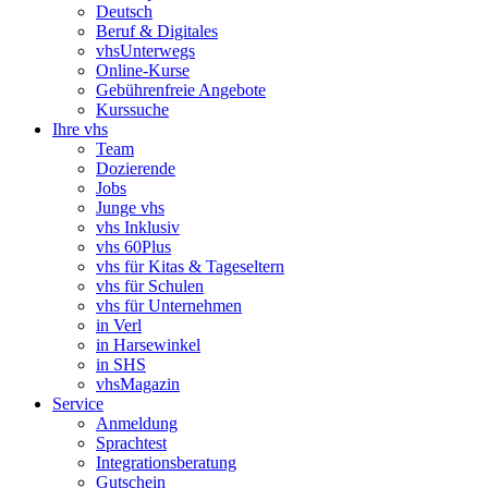
Deutsch
Beruf & Digitales
vhsUnterwegs
Online-Kurse
Gebührenfreie Angebote
Kurssuche
Ihre vhs
Team
Dozierende
Jobs
Junge vhs
vhs Inklusiv
vhs 60Plus
vhs für Kitas & Tageseltern
vhs für Schulen
vhs für Unternehmen
in Verl
in Harsewinkel
in SHS
vhsMagazin
Service
Anmeldung
Sprachtest
Integrationsberatung
Gutschein