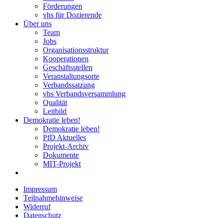
Förderungen
vhs für Dozierende
Über uns
Team
Jobs
Organisationsstruktur
Kooperationen
Geschäftsstellen
Veranstaltungsorte
Verbandssatzung
vhs Verbandsversammlung
Qualität
Leitbild
Demokratie leben!
Demokratie leben!
PfD Aktuelles
Projekt-Archiv
Dokumente
MIT-Projekt
Impressum
Teilnahmehinweise
Widerruf
Datenschutz