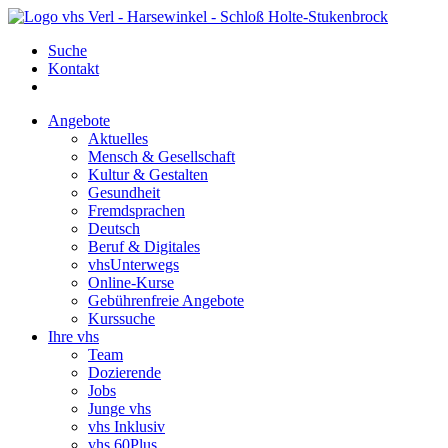
Suche
Kontakt
Angebote
Aktuelles
Mensch & Gesellschaft
Kultur & Gestalten
Gesundheit
Fremdsprachen
Deutsch
Beruf & Digitales
vhsUnterwegs
Online-Kurse
Gebührenfreie Angebote
Kurssuche
Ihre vhs
Team
Dozierende
Jobs
Junge vhs
vhs Inklusiv
vhs 60Plus