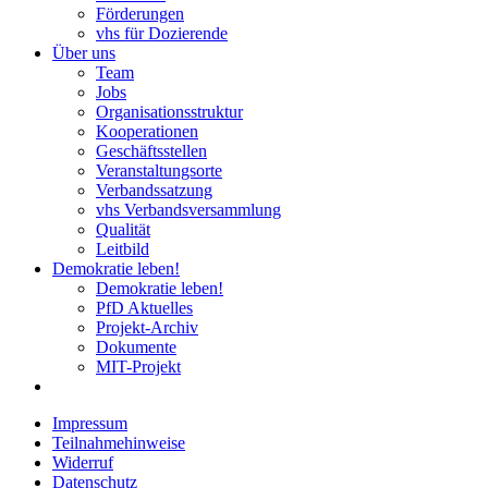
Förderungen
vhs für Dozierende
Über uns
Team
Jobs
Organisationsstruktur
Kooperationen
Geschäftsstellen
Veranstaltungsorte
Verbandssatzung
vhs Verbandsversammlung
Qualität
Leitbild
Demokratie leben!
Demokratie leben!
PfD Aktuelles
Projekt-Archiv
Dokumente
MIT-Projekt
Impressum
Teilnahmehinweise
Widerruf
Datenschutz