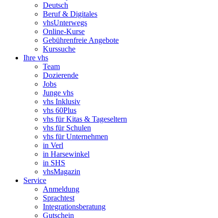
Deutsch
Beruf & Digitales
vhsUnterwegs
Online-Kurse
Gebührenfreie Angebote
Kurssuche
Ihre vhs
Team
Dozierende
Jobs
Junge vhs
vhs Inklusiv
vhs 60Plus
vhs für Kitas & Tageseltern
vhs für Schulen
vhs für Unternehmen
in Verl
in Harsewinkel
in SHS
vhsMagazin
Service
Anmeldung
Sprachtest
Integrationsberatung
Gutschein