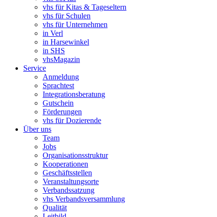
vhs für Kitas & Tageseltern
vhs für Schulen
vhs für Unternehmen
in Verl
in Harsewinkel
in SHS
vhsMagazin
Service
Anmeldung
Sprachtest
Integrationsberatung
Gutschein
Förderungen
vhs für Dozierende
Über uns
Team
Jobs
Organisationsstruktur
Kooperationen
Geschäftsstellen
Veranstaltungsorte
Verbandssatzung
vhs Verbandsversammlung
Qualität
Leitbild