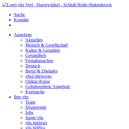
Suche
Kontakt
Angebote
Aktuelles
Mensch & Gesellschaft
Kultur & Gestalten
Gesundheit
Fremdsprachen
Deutsch
Beruf & Digitales
vhsUnterwegs
Online-Kurse
Gebührenfreie Angebote
Kurssuche
Ihre vhs
Team
Dozierende
Jobs
Junge vhs
vhs Inklusiv
vhs 60Plus