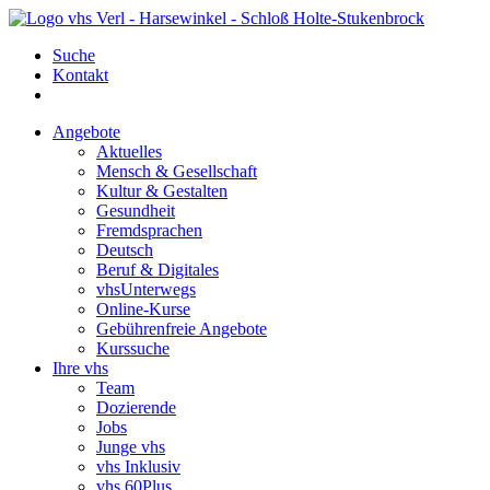
Suche
Kontakt
Angebote
Aktuelles
Mensch & Gesellschaft
Kultur & Gestalten
Gesundheit
Fremdsprachen
Deutsch
Beruf & Digitales
vhsUnterwegs
Online-Kurse
Gebührenfreie Angebote
Kurssuche
Ihre vhs
Team
Dozierende
Jobs
Junge vhs
vhs Inklusiv
vhs 60Plus