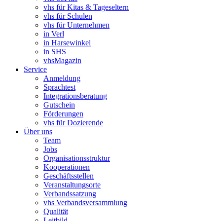
vhs für Kitas & Tageseltern
vhs für Schulen
vhs für Unternehmen
in Verl
in Harsewinkel
in SHS
vhsMagazin
Service
Anmeldung
Sprachtest
Integrationsberatung
Gutschein
Förderungen
vhs für Dozierende
Über uns
Team
Jobs
Organisationsstruktur
Kooperationen
Geschäftsstellen
Veranstaltungsorte
Verbandssatzung
vhs Verbandsversammlung
Qualität
Leitbild