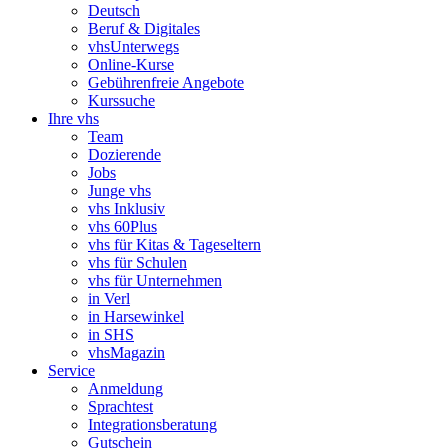
Deutsch
Beruf & Digitales
vhsUnterwegs
Online-Kurse
Gebührenfreie Angebote
Kurssuche
Ihre vhs
Team
Dozierende
Jobs
Junge vhs
vhs Inklusiv
vhs 60Plus
vhs für Kitas & Tageseltern
vhs für Schulen
vhs für Unternehmen
in Verl
in Harsewinkel
in SHS
vhsMagazin
Service
Anmeldung
Sprachtest
Integrationsberatung
Gutschein