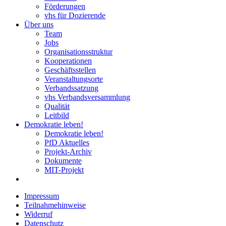
Förderungen
vhs für Dozierende
Über uns
Team
Jobs
Organisationsstruktur
Kooperationen
Geschäftsstellen
Veranstaltungsorte
Verbandssatzung
vhs Verbandsversammlung
Qualität
Leitbild
Demokratie leben!
Demokratie leben!
PfD Aktuelles
Projekt-Archiv
Dokumente
MIT-Projekt
Impressum
Teilnahmehinweise
Widerruf
Datenschutz