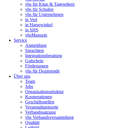
vhs für Kitas & Tageseltern
vhs für Schulen
vhs für Unternehmen
in Verl
in Harsewinkel
in SHS
vhsMagazin
Service
Anmeldung
Sprachtest
Integrationsberatung
Gutschein
Förderungen
vhs für Dozierende
Über uns
Team
Jobs
Organisationsstruktur
Kooperationen
Geschäftsstellen
Veranstaltungsorte
Verbandssatzung
vhs Verbandsversammlung
Qualität
Leitbild