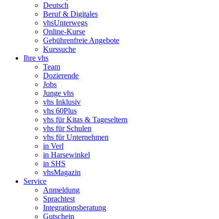
Deutsch
Beruf & Digitales
vhsUnterwegs
Online-Kurse
Gebührenfreie Angebote
Kurssuche
Ihre vhs
Team
Dozierende
Jobs
Junge vhs
vhs Inklusiv
vhs 60Plus
vhs für Kitas & Tageseltern
vhs für Schulen
vhs für Unternehmen
in Verl
in Harsewinkel
in SHS
vhsMagazin
Service
Anmeldung
Sprachtest
Integrationsberatung
Gutschein