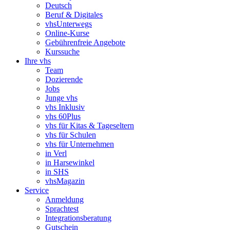
Deutsch
Beruf & Digitales
vhsUnterwegs
Online-Kurse
Gebührenfreie Angebote
Kurssuche
Ihre vhs
Team
Dozierende
Jobs
Junge vhs
vhs Inklusiv
vhs 60Plus
vhs für Kitas & Tageseltern
vhs für Schulen
vhs für Unternehmen
in Verl
in Harsewinkel
in SHS
vhsMagazin
Service
Anmeldung
Sprachtest
Integrationsberatung
Gutschein