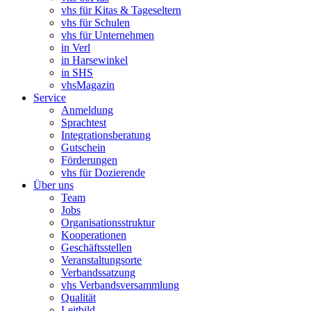
vhs für Kitas & Tageseltern
vhs für Schulen
vhs für Unternehmen
in Verl
in Harsewinkel
in SHS
vhsMagazin
Service
Anmeldung
Sprachtest
Integrationsberatung
Gutschein
Förderungen
vhs für Dozierende
Über uns
Team
Jobs
Organisationsstruktur
Kooperationen
Geschäftsstellen
Veranstaltungsorte
Verbandssatzung
vhs Verbandsversammlung
Qualität
Leitbild