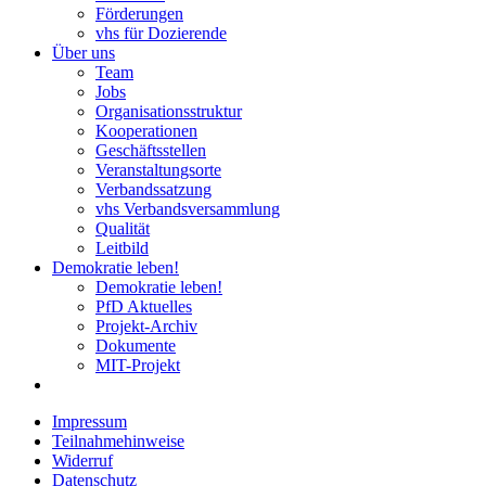
Förderungen
vhs für Dozierende
Über uns
Team
Jobs
Organisationsstruktur
Kooperationen
Geschäftsstellen
Veranstaltungsorte
Verbandssatzung
vhs Verbandsversammlung
Qualität
Leitbild
Demokratie leben!
Demokratie leben!
PfD Aktuelles
Projekt-Archiv
Dokumente
MIT-Projekt
Impressum
Teilnahmehinweise
Widerruf
Datenschutz