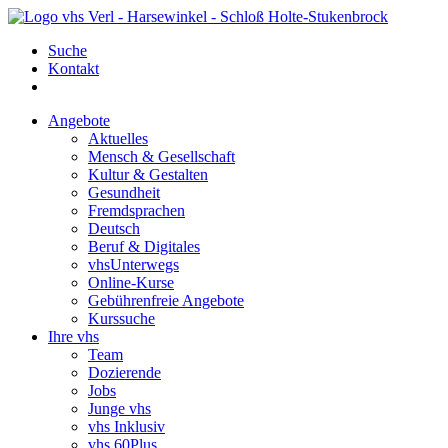
Suche
Kontakt
Angebote
Aktuelles
Mensch & Gesellschaft
Kultur & Gestalten
Gesundheit
Fremdsprachen
Deutsch
Beruf & Digitales
vhsUnterwegs
Online-Kurse
Gebührenfreie Angebote
Kurssuche
Ihre vhs
Team
Dozierende
Jobs
Junge vhs
vhs Inklusiv
vhs 60Plus