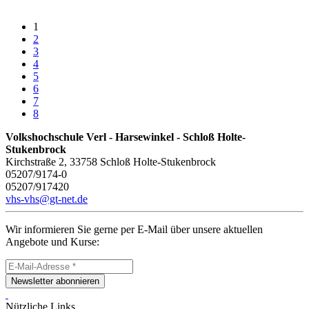
1
2
3
4
5
6
7
8
Volkshochschule Verl - Harsewinkel - Schloß Holte-
Stukenbrock
Kirchstraße 2, 33758 Schloß Holte-Stukenbrock
05207/9174-0
05207/917420
vhs-vhs@gt-net.de
Wir informieren Sie gerne per E-Mail über unsere aktuellen
Angebote und Kurse:
Newsletter abonnieren
Nützliche Links