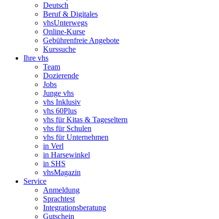
Deutsch
Beruf & Digitales
vhsUnterwegs
Online-Kurse
Gebührenfreie Angebote
Kurssuche
Ihre vhs
Team
Dozierende
Jobs
Junge vhs
vhs Inklusiv
vhs 60Plus
vhs für Kitas & Tageseltern
vhs für Schulen
vhs für Unternehmen
in Verl
in Harsewinkel
in SHS
vhsMagazin
Service
Anmeldung
Sprachtest
Integrationsberatung
Gutschein