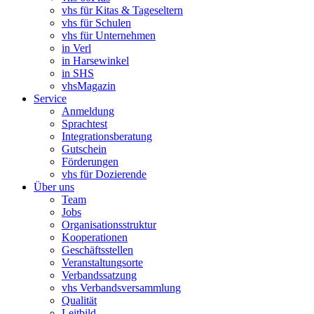
vhs für Kitas & Tageseltern
vhs für Schulen
vhs für Unternehmen
in Verl
in Harsewinkel
in SHS
vhsMagazin
Service
Anmeldung
Sprachtest
Integrationsberatung
Gutschein
Förderungen
vhs für Dozierende
Über uns
Team
Jobs
Organisationsstruktur
Kooperationen
Geschäftsstellen
Veranstaltungsorte
Verbandssatzung
vhs Verbandsversammlung
Qualität
Leitbild