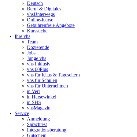
Deutsch
Beruf & Digitales
vhsUnterwegs
Online-Kurse
Gebührenfreie Angebote
Kurssuche
Ihre vhs
Team
Dozierende
Jobs
Junge vhs
vhs Inklusiv
vhs 60Plus
vhs für Kitas & Tageseltern
vhs für Schulen
vhs für Unternehmen
in Verl
in Harsewinkel
in SHS
vhsMagazin
Service
Anmeldung
Sprachtest
Integrationsberatung
Gutschein