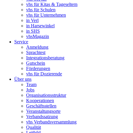
vhs für Kitas & Tageseltern
vhs für Schulen
vhs für Unternehmen
in Verl
in Harsewinkel
in SHS
vhsMagazin
Service
Anmeldung
Sprachtest
Integrationsberatung
Gutschein
Förderungen
vhs für Dozierende
Über uns
Team
Jobs
Organisationsstruktur
Kooperationen
Geschäftsstellen
Veranstaltungsorte
Verbandssatzung
vhs Verbandsversammlung
Qualität
Leitbild