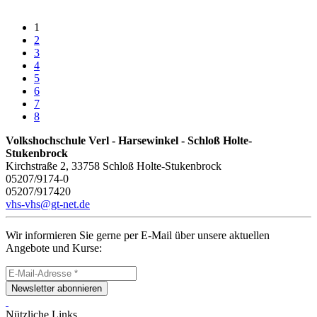
1
2
3
4
5
6
7
8
Volkshochschule Verl - Harsewinkel - Schloß Holte-
Stukenbrock
Kirchstraße 2, 33758 Schloß Holte-Stukenbrock
05207/9174-0
05207/917420
vhs-vhs@gt-net.de
Wir informieren Sie gerne per E-Mail über unsere aktuellen
Angebote und Kurse:
Newsletter abonnieren
Nützliche Links