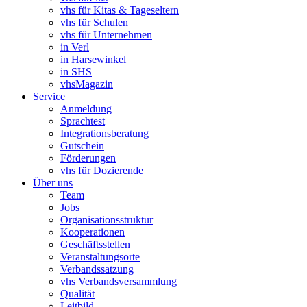
vhs für Kitas & Tageseltern
vhs für Schulen
vhs für Unternehmen
in Verl
in Harsewinkel
in SHS
vhsMagazin
Service
Anmeldung
Sprachtest
Integrationsberatung
Gutschein
Förderungen
vhs für Dozierende
Über uns
Team
Jobs
Organisationsstruktur
Kooperationen
Geschäftsstellen
Veranstaltungsorte
Verbandssatzung
vhs Verbandsversammlung
Qualität
Leitbild