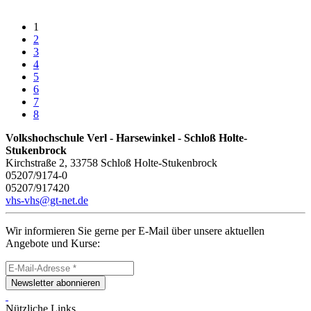
1
2
3
4
5
6
7
8
Volkshochschule Verl - Harsewinkel - Schloß Holte-
Stukenbrock
Kirchstraße 2, 33758 Schloß Holte-Stukenbrock
05207/9174-0
05207/917420
vhs-vhs@gt-net.de
Wir informieren Sie gerne per E-Mail über unsere aktuellen
Angebote und Kurse:
Newsletter abonnieren
Nützliche Links