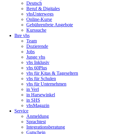
Deutsch
Beruf & Digitales
vhsUnterwegs
Online-Kurse
Gebührenfreie Angebote
Kurssuche
Ihre vhs
Team
Dozierende
Jobs
Junge vhs
vhs Inklusiv
vhs 60Plus
vhs für Kitas & Tageseltern
vhs für Schulen
vhs für Unternehmen
in Verl
in Harsewinkel
in SHS
vhsMagazin
Service
Anmeldung
Sprachtest
Integrationsberatung
Gutschein