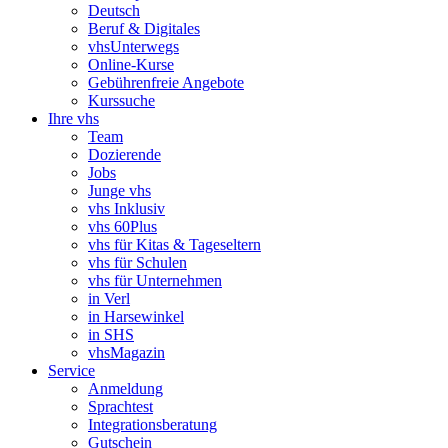
Deutsch
Beruf & Digitales
vhsUnterwegs
Online-Kurse
Gebührenfreie Angebote
Kurssuche
Ihre vhs
Team
Dozierende
Jobs
Junge vhs
vhs Inklusiv
vhs 60Plus
vhs für Kitas & Tageseltern
vhs für Schulen
vhs für Unternehmen
in Verl
in Harsewinkel
in SHS
vhsMagazin
Service
Anmeldung
Sprachtest
Integrationsberatung
Gutschein