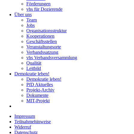
Förderungen
vhs für Dozierende
Über uns
Team
Jobs
Organisationsstruktur
Kooperationen
Geschäftsstellen
Veranstaltungsorte
Verbandssatzung
vhs Verbandsversammlung
Qualität
Leitbild
Demokratie leben!
Demokratie leben!
PfD Aktuelles
Projekt-Archiv
Dokumente
MIT-Projekt
Impressum
Teilnahmehinweise
Widerruf
Datenschutz