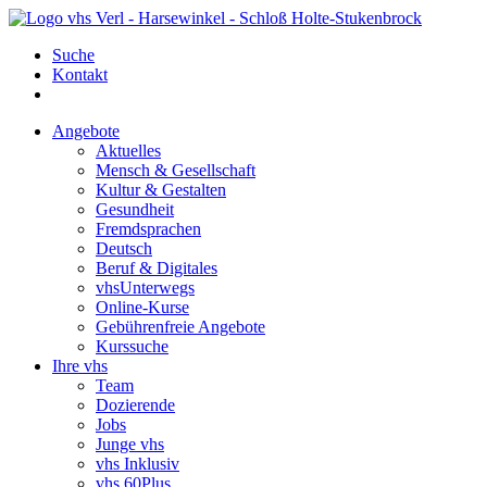
Suche
Kontakt
Angebote
Aktuelles
Mensch & Gesellschaft
Kultur & Gestalten
Gesundheit
Fremdsprachen
Deutsch
Beruf & Digitales
vhsUnterwegs
Online-Kurse
Gebührenfreie Angebote
Kurssuche
Ihre vhs
Team
Dozierende
Jobs
Junge vhs
vhs Inklusiv
vhs 60Plus