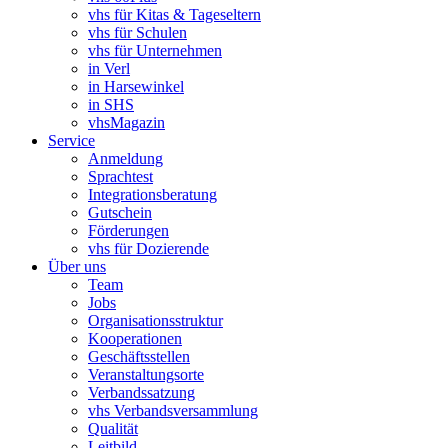
vhs für Kitas & Tageseltern
vhs für Schulen
vhs für Unternehmen
in Verl
in Harsewinkel
in SHS
vhsMagazin
Service
Anmeldung
Sprachtest
Integrationsberatung
Gutschein
Förderungen
vhs für Dozierende
Über uns
Team
Jobs
Organisationsstruktur
Kooperationen
Geschäftsstellen
Veranstaltungsorte
Verbandssatzung
vhs Verbandsversammlung
Qualität
Leitbild