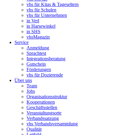
vhs für Kitas & Tageseltern
vhs für Schulen
vhs für Unternehmen
in Verl
in Harsewinkel
in SHS
vhsMagazin
Service
Anmeldung
Sprachtest
Integrationsberatung
Gutschein
Förderungen
vhs für Dozierende
Über uns
Team
Jobs
Organisationsstruktur
Kooperationen
Geschäftsstellen
Veranstaltungsorte
Verbandssatzung
vhs Verbandsversammlung
Qualität
Leitbild