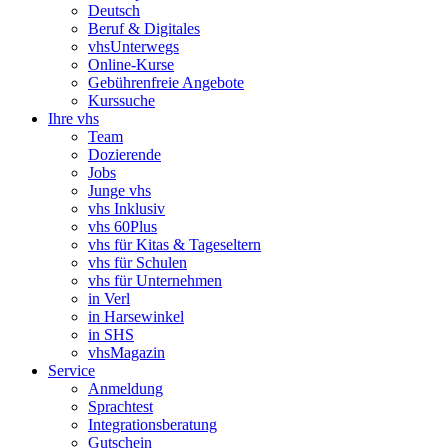
Deutsch
Beruf & Digitales
vhsUnterwegs
Online-Kurse
Gebührenfreie Angebote
Kurssuche
Ihre vhs
Team
Dozierende
Jobs
Junge vhs
vhs Inklusiv
vhs 60Plus
vhs für Kitas & Tageseltern
vhs für Schulen
vhs für Unternehmen
in Verl
in Harsewinkel
in SHS
vhsMagazin
Service
Anmeldung
Sprachtest
Integrationsberatung
Gutschein